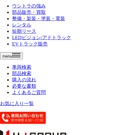
ウシトラの強み
部品販売・買取
整備・架装・塗装・電装
レンタル
短期リース
LEDビジョン/アドトラック
EVトラック販売
menu
車両検索
部品検索
購入の流れ
必要な書類
よくあるご質問
お気に入り一覧