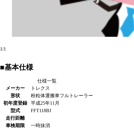
1
/
1
■基本仕様
仕様一覧
メーカー
トレクス
形状
粉粒体運搬車フルトレーラー
初年度登録
平成25年11月
型式
FFT118BJ
走行距離
車検期限
一時抹消