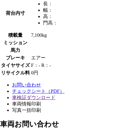
長：
幅：
荷台内寸
高：
門高：
積載量
7,100kg
ミッション
馬力
ブレーキ
エアー
タイヤサイズ
F：- R：-
リサイクル料
0円
お問い合わせ
チェックシート（PDF）
車検証ダウンロード
車両情報印刷
写真一括印刷
車両お問い合わせ