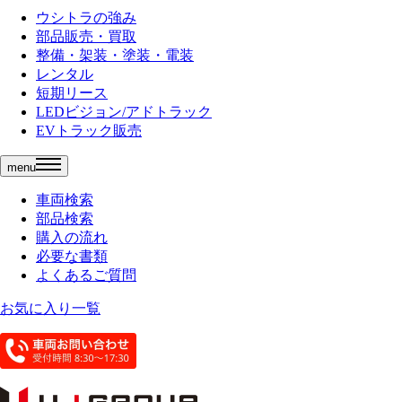
ウシトラの強み
部品販売・買取
整備・架装・塗装・電装
レンタル
短期リース
LEDビジョン/アドトラック
EVトラック販売
menu
車両検索
部品検索
購入の流れ
必要な書類
よくあるご質問
お気に入り一覧