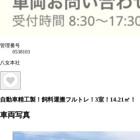
管理番号
0538103
八女本社
自動車精工製！飼料運搬フルトレ！3室！14.21㎥！
車両写真