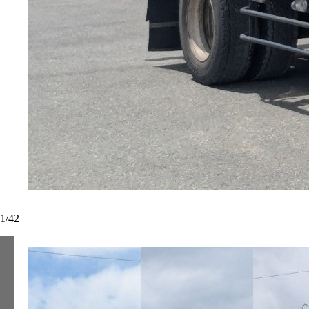
1
/
42