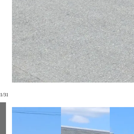
1
/
31