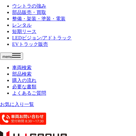
ウシトラの強み
部品販売・買取
整備・架装・塗装・電装
レンタル
短期リース
LEDビジョン/アドトラック
EVトラック販売
menu
車両検索
部品検索
購入の流れ
必要な書類
よくあるご質問
お気に入り一覧