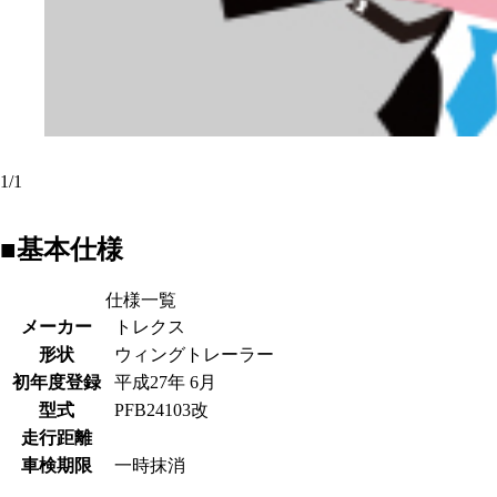
1
/
1
■基本仕様
仕様一覧
メーカー
トレクス
形状
ウィングトレーラー
初年度登録
平成27年 6月
型式
PFB24103改
走行距離
車検期限
一時抹消