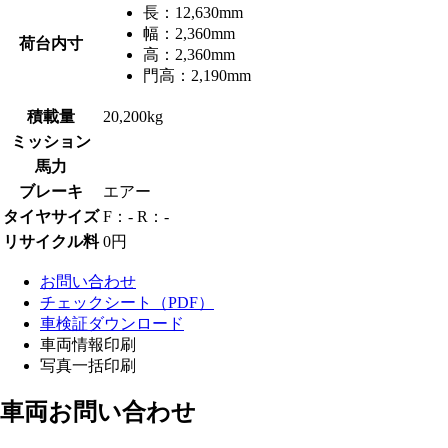
長：
12,630mm
幅：
2,360mm
荷台内寸
高：
2,360mm
門高：
2,190mm
積載量
20,200kg
ミッション
馬力
ブレーキ
エアー
タイヤサイズ
F：- R：-
リサイクル料
0円
お問い合わせ
チェックシート（PDF）
車検証ダウンロード
車両情報印刷
写真一括印刷
車両お問い合わせ