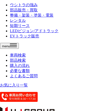
ウシトラの強み
部品販売・買取
整備・架装・塗装・電装
レンタル
短期リース
LEDビジョン/アドトラック
EVトラック販売
menu
車両検索
部品検索
購入の流れ
必要な書類
よくあるご質問
お気に入り一覧