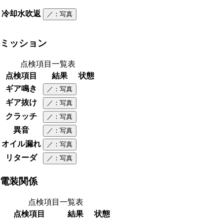
冷却水吹返
／
：写真
ミッション
点検項目一覧表
点検項目
結果
状態
ギア鳴き
／
：写真
ギア抜け
／
：写真
クラッチ
／
：写真
異音
／
：写真
オイル漏れ
／
：写真
リターダ
／
：写真
電装関係
点検項目一覧表
点検項目
結果
状態