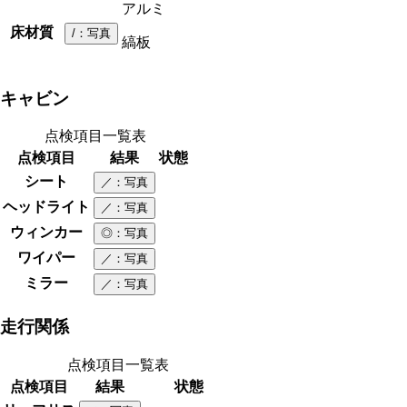
アルミ
床材質
/
：写真
縞板
キャビン
点検項目一覧表
点検項目
結果
状態
シート
／
：写真
ヘッドライト
／
：写真
ウィンカー
◎
：写真
ワイパー
／
：写真
ミラー
／
：写真
走行関係
点検項目一覧表
点検項目
結果
状態