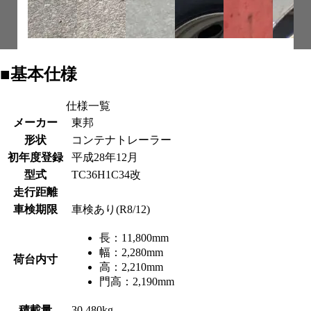
■基本仕様
仕様一覧
メーカー
東邦
形状
コンテナトレーラー
初年度登録
平成28年12月
型式
TC36H1C34改
走行距離
車検期限
車検あり(R8/12)
長：
11,800mm
幅：
2,280mm
荷台内寸
高：
2,210mm
門高：
2,190mm
積載量
30,480kg