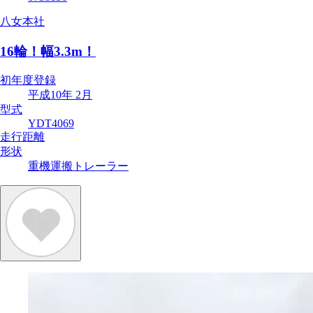
八女本社
16輪！幅3.3m！
初年度登録
平成10年 2月
型式
YDT4069
走行距離
形状
重機運搬トレーラー