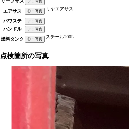
リーフサス
／
：写真
リヤエアサス
エアサス
◎
：写真
パワステ
／
：写真
ハンドル
／
：写真
スチール
200L
燃料タンク
◎
：写真
点検箇所の写真