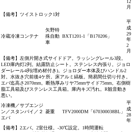
12
月
【備考】ツイストロック1対
平
成
矢野特
29
冷蔵冷凍コンテナ
殊自動
BXT1201-1「B170206」
年
車
2
月
【備考】左側片開き式サイドドア。ラッシングレール3段。
LED庫内灯2列。結露防止シート。ステンレス内張り。ジョロ
ダーレール4列(埋め材付き)。ジョロダー本体及びハンドル2
対。水抜き穴前後4ケ所。床アルミ縞板。簡易間仕切り付き。
エバ迄高さ2070mm。断熱厚みリヤ75mmサイド75mm。右側樹
脂工具箱及びステンレス工具箱。庫内キズ汚れ。R観音動き
悪い。
平
冷凍機／サブエンジ
成
ン／スタンバイ／２
菱重
TFV2000DM「670300038BL」
28
エバ
年
【備考】2エバ。2室仕様。-30℃設定。1時間運転