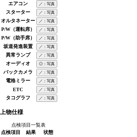
エアコン
／
：写真
スターター
／
：写真
オルタネーター
／
：写真
P/W（運転席）
／
：写真
P/W（助手席）
／
：写真
坂道発進装置
／
：写真
異常ランプ
／
：写真
オーディオ
◎
：写真
バックカメラ
／
：写真
電格ミラー
／
：写真
ETC
／
：写真
タコグラフ
／
：写真
上物仕様
点検項目一覧表
点検項目
結果
状態