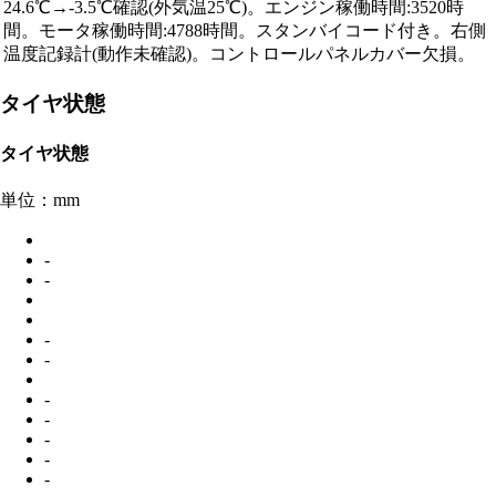
24.6℃→-3.5℃確認(外気温25℃)。エンジン稼働時間:3520時
間。モータ稼働時間:4788時間。スタンバイコード付き。右側
温度記録計(動作未確認)。コントロールパネルカバー欠損。
タイヤ状態
タイヤ状態
単位：mm
-
-
-
-
-
-
-
-
-