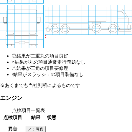
◎
結果が二重丸の項目
良好
○
結果が丸の項目
通常走行問題なし
△
結果が三角の項目
要修理
/
結果がスラッシュの項目
装備なし
※あくまでも当社判断によるものです
エンジン
点検項目一覧表
点検項目
結果
状態
異音
／
：写真