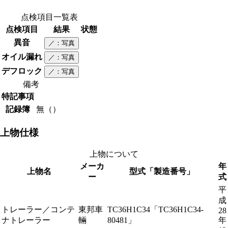
点検項目一覧表
点検項目
結果
状態
異音
／
：写真
オイル漏れ
／
：写真
デフロック
／
：写真
備考
特記事項
記録簿
無（）
上物仕様
上物について
メーカ
年
上物名
型式「製造番号」
ー
式
平
成
トレーラー／コンテ
東邦車
TC36H1C34「TC36H1C34-
28
ナトレーラー
輛
80481」
年