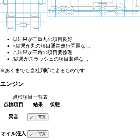
◎
結果が二重丸の項目
良好
○
結果が丸の項目
通常走行問題なし
△
結果が三角の項目
要修理
/
結果がスラッシュの項目
装備なし
※あくまでも当社判断によるものです
エンジン
点検項目一覧表
点検項目
結果
状態
異音
／
：写真
オイル混入
／
：写真