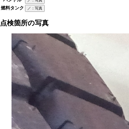
／
：写真
燃料タンク
／
：写真
点検箇所の写真