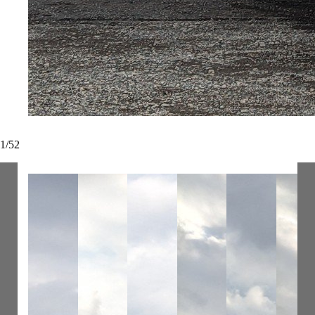
1
/
52