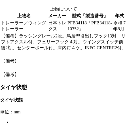
上物について
上物名
メーカー
型式「製造番号」
年式
トレーラー／ウィング
日本トレ
PFB34118「PFB34118-
令和 7
トレーラー
クス
10352」
年8月
【備考】ラッシングレール2段。鳥居型引出しフック13対。リ
フトアクスル付。フェリーフック４対。ウイングスイッチ前
後2対。センターポール付。庫内灯４ケ。INFO CENTRE2付。
【備考】
【備考】
タイヤ状態
タイヤ状態
単位：mm