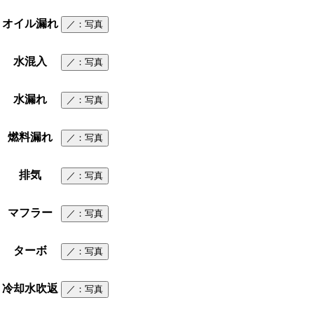
オイル漏れ
／
：写真
水混入
／
：写真
水漏れ
／
：写真
燃料漏れ
／
：写真
排気
／
：写真
マフラー
／
：写真
ターボ
／
：写真
冷却水吹返
／
：写真