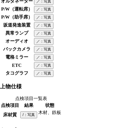
オルタネーター
／
：写真
P/W（運転席）
／
：写真
P/W（助手席）
／
：写真
坂道発進装置
／
：写真
異常ランプ
／
：写真
オーディオ
／
：写真
バックカメラ
／
：写真
電格ミラー
／
：写真
ETC
／
：写真
タコグラフ
／
：写真
上物仕様
点検項目一覧表
点検項目
結果
状態
木材、鉄板
床材質
/
：写真