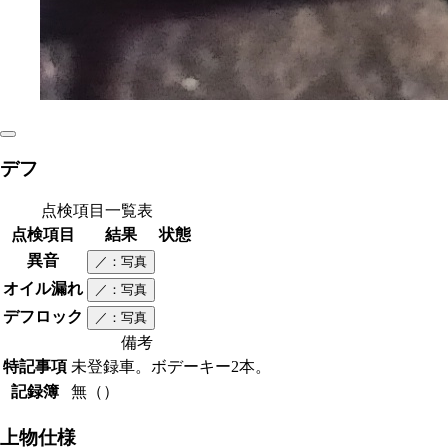
デフ
点検項目一覧表
点検項目
結果
状態
異音
／
：写真
オイル漏れ
／
：写真
デフロック
／
：写真
備考
特記事項
未登録車。ボデーキー2本。
記録簿
無（）
上物仕様