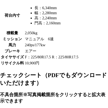
長：
6,340mm
幅：
2,280mm
荷台内寸
高：
2,240mm
門高：
2,160mm
積載量
2,050kg
ミッション
マニュアル 6速
馬力
240ps/177kw
ブレーキ
エアー
タイヤサイズ
F：225/80R17.5 R：225/80R17.5
リサイクル料
10,900円
チェックシート
（PDFでもダウンロード
いただけます）
不具合箇所
※写真掲載箇所をクリックすると拡大表
示できます