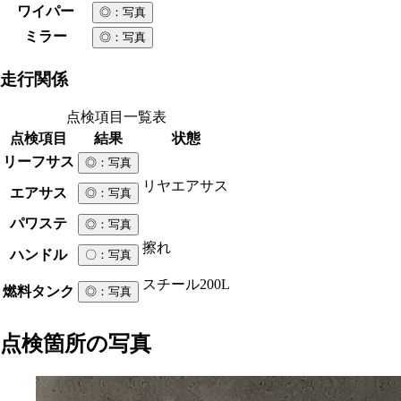
ワイパー
◎
：写真
ミラー
◎
：写真
走行関係
点検項目一覧表
点検項目
結果
状態
リーフサス
◎
：写真
リヤエアサス
エアサス
◎
：写真
パワステ
◎
：写真
擦れ
ハンドル
〇
：写真
スチール
200L
燃料タンク
◎
：写真
点検箇所の写真