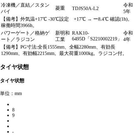
冷凍機／直結／スタン
令和
菱重
TDJS50A-L2
バイ
5年
【備考】外気温+17℃ -30℃設定 +17℃ → ー8.4℃ 確認(1h)。
稼働時間3966h。
パワーゲート／格納ゲ
新明和
RAK10-
令和
6495D「S2210002219」
ート／ラジコン
工業
4年
【備考】PG寸法:全長1555mm、全幅2280mm、有効長
1290mm、有効幅2215mm。最大荷重1000kg。ラジコン付。
タイヤ状態
タイヤ状態
単位：mm
8
9
-