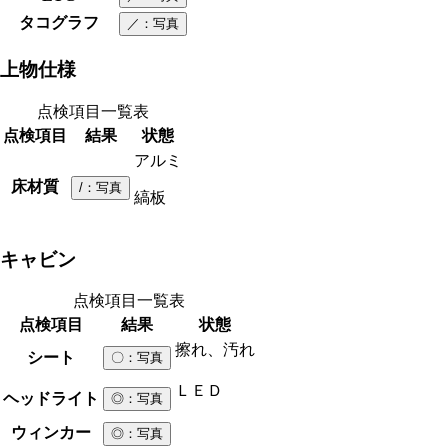
タコグラフ
／
：写真
上物仕様
点検項目一覧表
点検項目
結果
状態
アルミ
床材質
/
：写真
縞板
キャビン
点検項目一覧表
点検項目
結果
状態
擦れ、汚れ
シート
〇
：写真
ＬＥＤ
ヘッドライト
◎
：写真
ウィンカー
◎
：写真