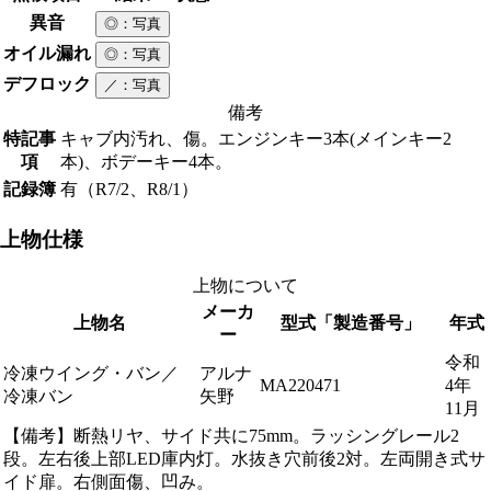
異音
◎
：写真
オイル漏れ
◎
：写真
デフロック
／
：写真
備考
特記事
キャブ内汚れ、傷。エンジンキー3本(メインキー2
項
本)、ボデーキー4本。
記録簿
有（R7/2、R8/1）
上物仕様
上物について
メーカ
上物名
型式「製造番号」
年式
ー
令和
冷凍ウイング・バン／
アルナ
MA220471
4年
冷凍バン
矢野
11月
【備考】断熱リヤ、サイド共に75mm。ラッシングレール2
段。左右後上部LED庫内灯。水抜き穴前後2対。左両開き式サ
イド扉。右側面傷、凹み。