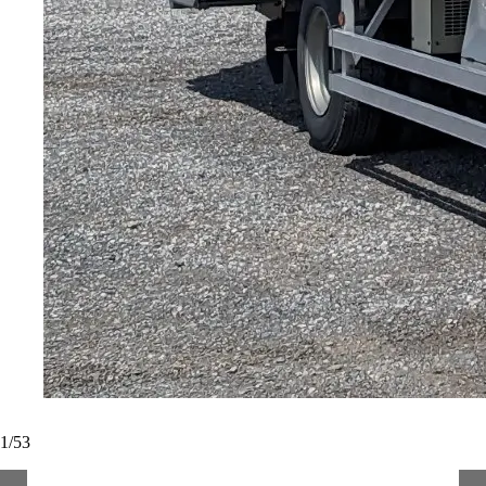
1
/
53