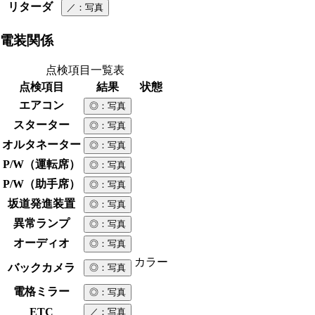
リターダ
／
：写真
電装関係
点検項目一覧表
点検項目
結果
状態
エアコン
◎
：写真
スターター
◎
：写真
オルタネーター
◎
：写真
P/W（運転席）
◎
：写真
P/W（助手席）
◎
：写真
坂道発進装置
◎
：写真
異常ランプ
◎
：写真
オーディオ
◎
：写真
カラー
バックカメラ
◎
：写真
電格ミラー
◎
：写真
ETC
／
：写真