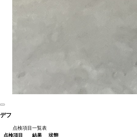
デフ
点検項目一覧表
点検項目
結果
状態