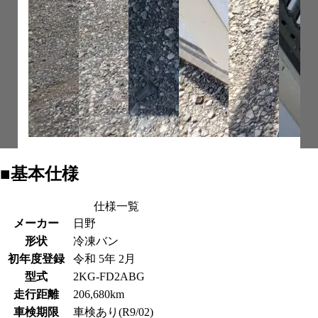
■基本仕様
仕様一覧
メーカー
日野
形状
冷凍バン
初年度登録
令和 5年 2月
型式
2KG-FD2ABG
走行距離
206,680km
車検期限
車検あり(R9/02)