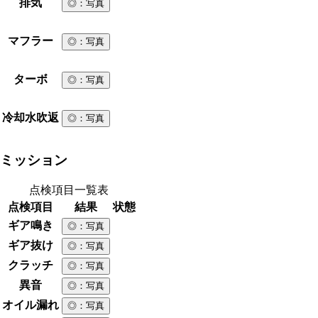
排気
◎
：写真
マフラー
◎
：写真
ターボ
◎
：写真
冷却水吹返
◎
：写真
ミッション
点検項目一覧表
点検項目
結果
状態
ギア鳴き
◎
：写真
ギア抜け
◎
：写真
クラッチ
◎
：写真
異音
◎
：写真
オイル漏れ
◎
：写真