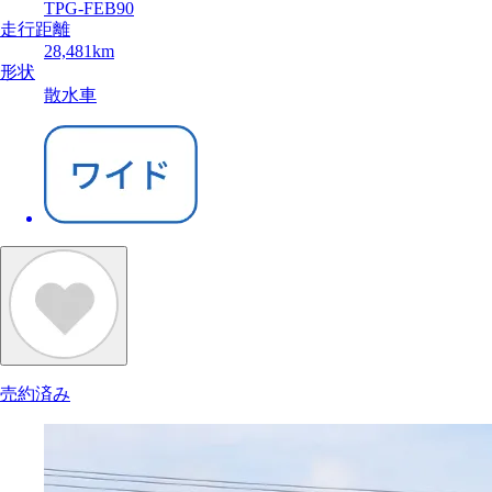
TPG-FEB90
走行距離
28,481km
形状
散水車
売約済み