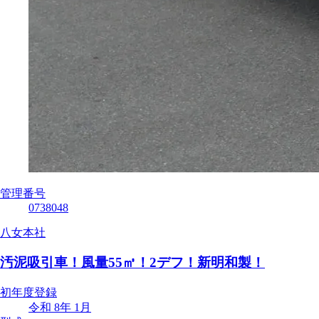
管理番号
0738048
八女本社
汚泥吸引車！風量55㎥！2デフ！新明和製！
初年度登録
令和 8年 1月