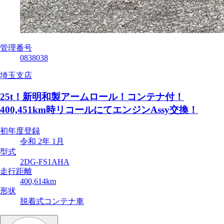
管理番号
0838038
埼玉支店
25t！新明和製アームロール！コンテナ付！
400,451km時リコールにてエンジンAssy交換！
初年度登録
令和 2年 1月
型式
2DG-FS1AHA
走行距離
400,614km
形状
脱着式コンテナ車