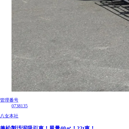
管理番号
0738135
八女本社
兼松製汚泥吸引車！風量40㎥！22t車！