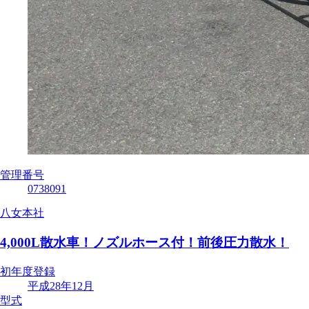
管理番号
0738091
八女本社
4,000L散水車！ノズルホース付！前後圧力散水！
初年度登録
平成28年12月
型式