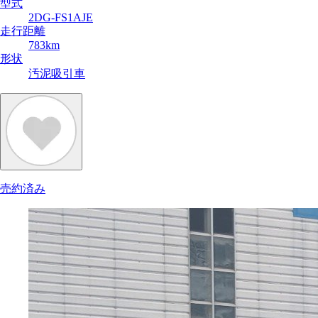
型式
2DG-FS1AJE
走行距離
783km
形状
汚泥吸引車
売約済み