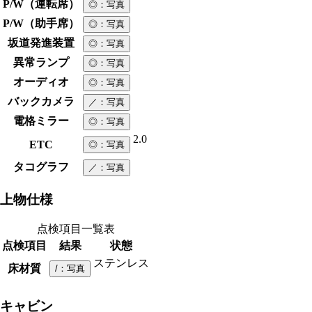
P/W（運転席）
◎
：写真
P/W（助手席）
◎
：写真
坂道発進装置
◎
：写真
異常ランプ
◎
：写真
オーディオ
◎
：写真
バックカメラ
／
：写真
電格ミラー
◎
：写真
2.0
ETC
◎
：写真
タコグラフ
／
：写真
上物仕様
点検項目一覧表
点検項目
結果
状態
ステンレス
床材質
/
：写真
キャビン