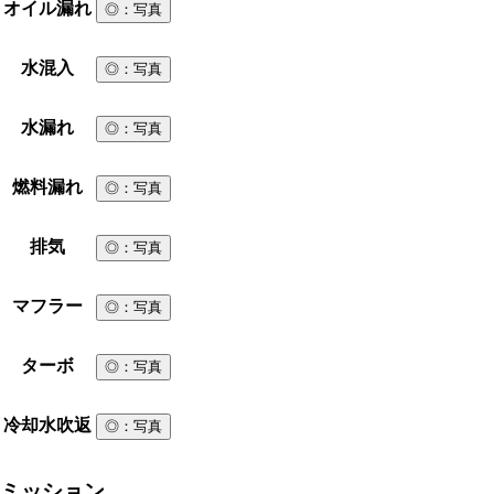
オイル漏れ
◎
：写真
水混入
◎
：写真
水漏れ
◎
：写真
燃料漏れ
◎
：写真
排気
◎
：写真
マフラー
◎
：写真
ターボ
◎
：写真
冷却水吹返
◎
：写真
ミッション