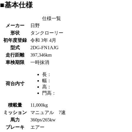
■基本仕様
仕様一覧
メーカー
日野
形状
タンクローリー
初年度登録
令和 3年 4月
型式
2DG-FN1AJG
走行距離
397,346km
車検期限
一時抹消
長：
幅：
荷台内寸
高：
門高：
積載量
11,000kg
ミッション
マニュアル 7速
馬力
360ps/265kw
ブレーキ
エアー