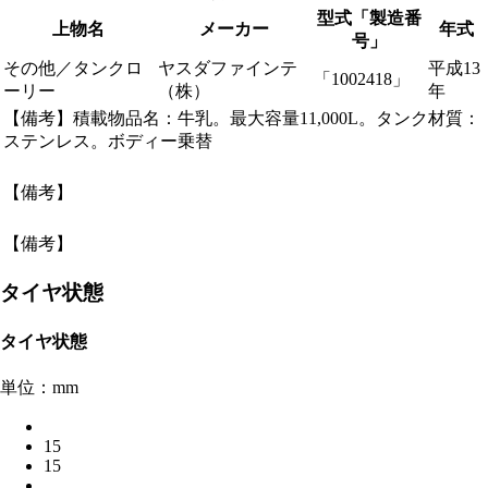
型式「製造番
上物名
メーカー
年式
号」
その他／タンクロ
ヤスダファインテ
平成13
「1002418」
ーリー
（株）
年
【備考】積載物品名：牛乳。最大容量11,000L。タンク材質：
ステンレス。ボディー乗替
【備考】
【備考】
タイヤ状態
タイヤ状態
単位：mm
15
15