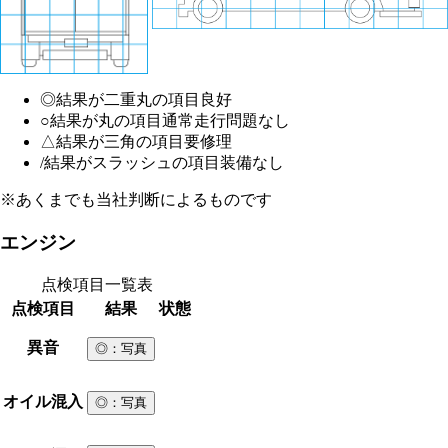
◎
結果が二重丸の項目
良好
○
結果が丸の項目
通常走行問題なし
△
結果が三角の項目
要修理
/
結果がスラッシュの項目
装備なし
※あくまでも当社判断によるものです
エンジン
点検項目一覧表
点検項目
結果
状態
異音
◎
：写真
オイル混入
◎
：写真