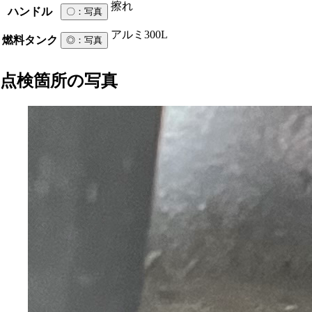
擦れ
ハンドル
〇
：写真
アルミ
300L
燃料タンク
◎
：写真
点検箇所の写真