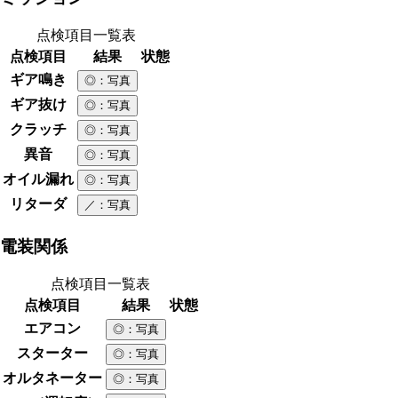
点検項目一覧表
点検項目
結果
状態
ギア鳴き
◎
：写真
ギア抜け
◎
：写真
クラッチ
◎
：写真
異音
◎
：写真
オイル漏れ
◎
：写真
リターダ
／
：写真
電装関係
点検項目一覧表
点検項目
結果
状態
エアコン
◎
：写真
スターター
◎
：写真
オルタネーター
◎
：写真