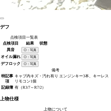
デフ
点検項目一覧表
点検項目
結果
状態
異音
◎
：写真
オイル漏れ
◎
：写真
デフロック
◎
：写真
備考
特記事
キャブ内キズ・汚れ有り エンジンキー3本、キーレス
項
リモコン1個
記録簿
有（R3/7～R7/2）
上物仕様
上物について