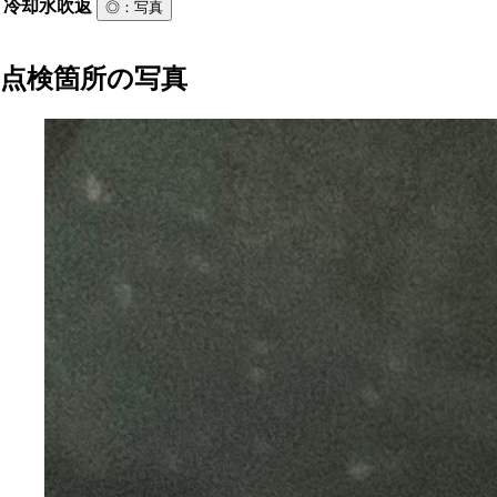
冷却水吹返
◎
：写真
点検箇所の写真