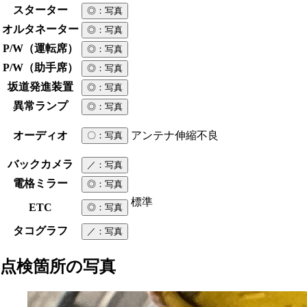
スターター
◎
：写真
オルタネーター
◎
：写真
P/W（運転席）
◎
：写真
P/W（助手席）
◎
：写真
坂道発進装置
◎
：写真
異常ランプ
◎
：写真
オーディオ
アンテナ伸縮不良
〇
：写真
バックカメラ
／
：写真
電格ミラー
◎
：写真
標準
ETC
◎
：写真
タコグラフ
／
：写真
点検箇所の写真