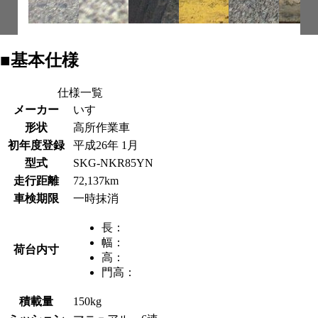
■基本仕様
仕様一覧
メーカー
いすゞ
形状
高所作業車
初年度登録
平成26年 1月
型式
SKG-NKR85YN
走行距離
72,137km
車検期限
一時抹消
長：
幅：
荷台内寸
高：
門高：
積載量
150kg