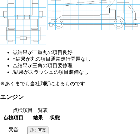
◎
結果が二重丸の項目
良好
○
結果が丸の項目
通常走行問題なし
△
結果が三角の項目
要修理
/
結果がスラッシュの項目
装備なし
※あくまでも当社判断によるものです
エンジン
点検項目一覧表
点検項目
結果
状態
異音
◎
：写真