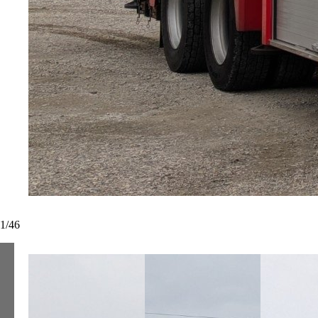
1
/
46