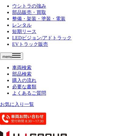
ウシトラの強み
部品販売・買取
整備・架装・塗装・電装
レンタル
短期リース
LEDビジョン/アドトラック
EVトラック販売
menu
車両検索
部品検索
購入の流れ
必要な書類
よくあるご質問
お気に入り一覧