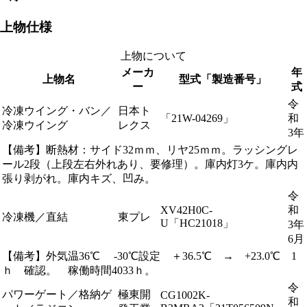
上物仕様
上物について
メーカ
年
上物名
型式「製造番号」
ー
式
令
冷凍ウイング・バン／
日本ト
「21W-04269」
和
冷凍ウイング
レクス
3年
【備考】断熱材：サイド32ｍｍ、リヤ25ｍｍ。ラッシングレ
ール2段（上段左右外れあり、要修理）。庫内灯3ケ。庫内内
張り剥がれ。庫内キズ、凹み。
令
XV42H0C-
和
冷凍機／直結
東プレ
U「HC21018」
3年
6月
【備考】外気温36℃ -30℃設定 ＋36.5℃ → +23.0℃ 1
ｈ 確認。 稼働時間4033ｈ。
令
パワーゲート／格納ゲ
極東開
CG1002K-
和