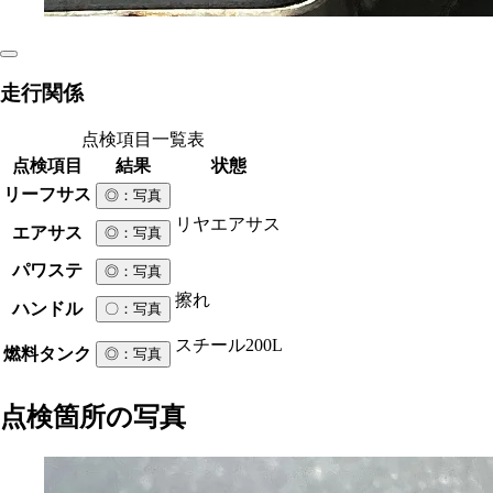
走行関係
点検項目一覧表
点検項目
結果
状態
リーフサス
◎
：写真
リヤエアサス
エアサス
◎
：写真
パワステ
◎
：写真
擦れ
ハンドル
〇
：写真
スチール
200L
燃料タンク
◎
：写真
点検箇所の写真