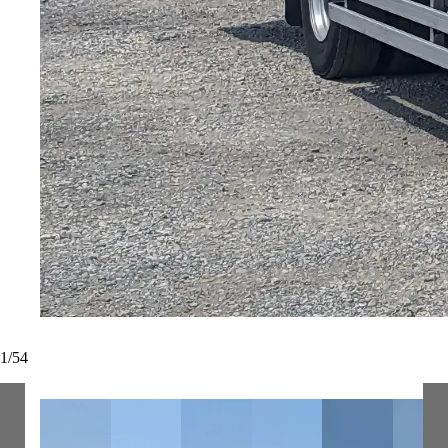
1
/
54