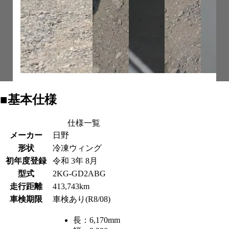
■基本仕様
仕様一覧
メーカー
日野
形状
冷凍ウィング
初年度登録
令和 3年 8月
型式
2KG-GD2ABG
走行距離
413,743km
車検期限
車検あり(R8/08)
長：
6,170mm