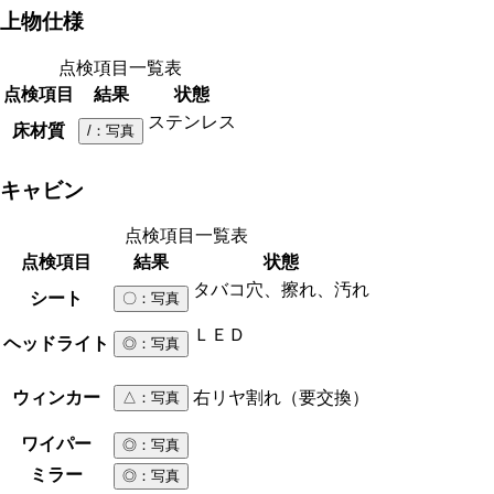
上物仕様
点検項目一覧表
点検項目
結果
状態
ステンレス
床材質
/
：写真
キャビン
点検項目一覧表
点検項目
結果
状態
タバコ穴、擦れ、汚れ
シート
〇
：写真
ＬＥＤ
ヘッドライト
◎
：写真
ウィンカー
右リヤ割れ（要交換）
△
：写真
ワイパー
◎
：写真
ミラー
◎
：写真