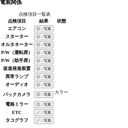
電装関係
点検項目一覧表
点検項目
結果
状態
エアコン
◎
：写真
スターター
◎
：写真
オルタネーター
◎
：写真
P/W（運転席）
◎
：写真
P/W（助手席）
◎
：写真
坂道発進装置
◎
：写真
異常ランプ
◎
：写真
オーディオ
◎
：写真
カラー
バックカメラ
◎
：写真
電格ミラー
◎
：写真
ETC
／
：写真
タコグラフ
／
：写真