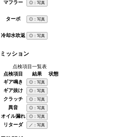
マフラー
◎
：写真
ターボ
◎
：写真
冷却水吹返
◎
：写真
ミッション
点検項目一覧表
点検項目
結果
状態
ギア鳴き
◎
：写真
ギア抜け
◎
：写真
クラッチ
◎
：写真
異音
◎
：写真
オイル漏れ
◎
：写真
リターダ
／
：写真