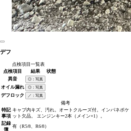
デフ
点検項目一覧表
点検項目
結果
状態
異音
◎
：写真
オイル漏れ
◎
：写真
デフロック
／
：写真
備考
特記
キャブ内キズ、汚れ。オートクルーズ付。インパネポケ
事項
ット欠品。 エンジンキー2本（メイン×1）。
記録
有（R5/8、R6/8）
簿