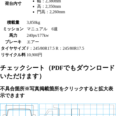
幅：
2,380mm
荷台内寸
高：
2,350mm
門高：
2,260mm
積載量
3,850kg
ミッション
マニュアル 6速
馬力
240ps/177kw
ブレーキ
エアー
タイヤサイズ
F：245/80R17.5 R：245/80R17.5
リサイクル料
10,900円
チェックシート
（PDFでもダウンロード
いただけます）
不具合箇所
※写真掲載箇所をクリックすると拡大表
示できます