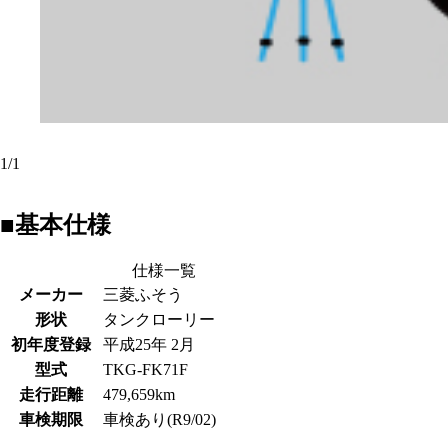
1
/
1
■基本仕様
仕様一覧
メーカー
三菱ふそう
形状
タンクローリー
初年度登録
平成25年 2月
型式
TKG-FK71F
走行距離
479,659km
車検期限
車検あり(R9/02)