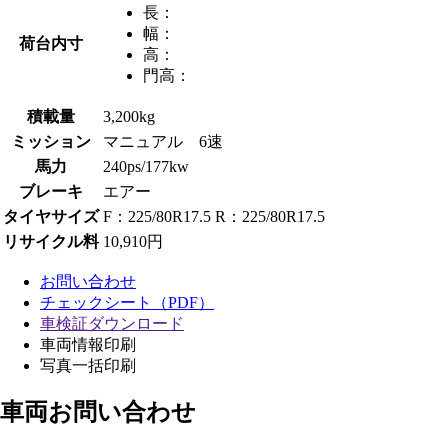
長：
幅：
荷台内寸
高：
門高：
積載量
3,200kg
ミッション
マニュアル 6速
馬力
240ps/177kw
ブレーキ
エアー
タイヤサイズ
F：225/80R17.5 R：225/80R17.5
リサイクル料
10,910円
お問い合わせ
チェックシート（PDF）
車検証ダウンロード
車両情報印刷
写真一括印刷
車両お問い合わせ