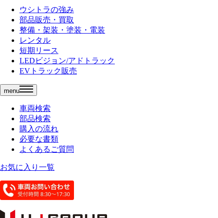
ウシトラの強み
部品販売・買取
整備・架装・塗装・電装
レンタル
短期リース
LEDビジョン/アドトラック
EVトラック販売
menu
車両検索
部品検索
購入の流れ
必要な書類
よくあるご質問
お気に入り一覧