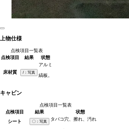
上物仕様
点検項目一覧表
点検項目
結果
状態
アルミ
床材質
/
：写真
縞板。
キャビン
点検項目一覧表
点検項目
結果
状態
タバコ穴、擦れ、汚れ
シート
〇
：写真