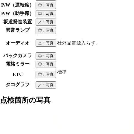
P/W（運転席）
◎
：写真
P/W（助手席）
◎
：写真
坂道発進装置
／
：写真
異常ランプ
◎
：写真
オーディオ
社外品電源入らず。
△
：写真
バックカメラ
◎
：写真
電格ミラー
◎
：写真
標準
ETC
◎
：写真
タコグラフ
／
：写真
点検箇所の写真