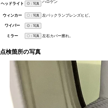
ハロゲン
ヘッドライト
◎
：写真
ウィンカー
左バックランプレンズヒビ。
〇
：写真
ワイパー
◎
：写真
ミラー
左右カバー擦れ。
〇
：写真
点検箇所の写真