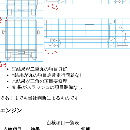
◎
結果が二重丸の項目
良好
○
結果が丸の項目
通常走行問題なし
△
結果が三角の項目
要修理
/
結果がスラッシュの項目
装備なし
※あくまでも当社判断によるものです
エンジン
点検項目一覧表
点検項目
結果
状態