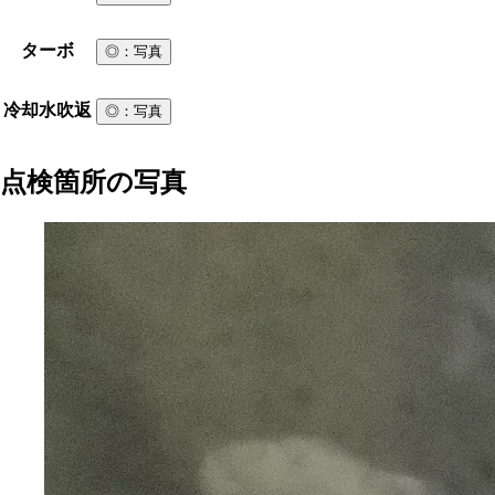
ターボ
◎
：写真
冷却水吹返
◎
：写真
点検箇所の写真