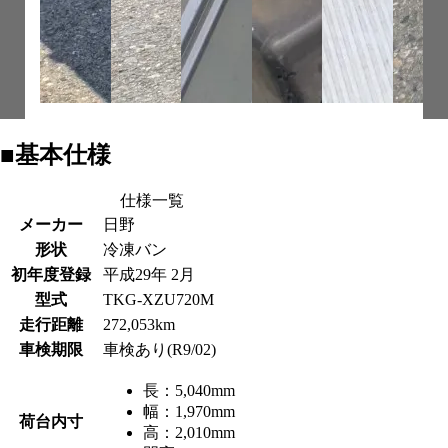
■基本仕様
仕様一覧
メーカー
日野
形状
冷凍バン
初年度登録
平成29年 2月
型式
TKG-XZU720M
走行距離
272,053km
車検期限
車検あり(R9/02)
長：
5,040mm
幅：
1,970mm
荷台内寸
高：
2,010mm