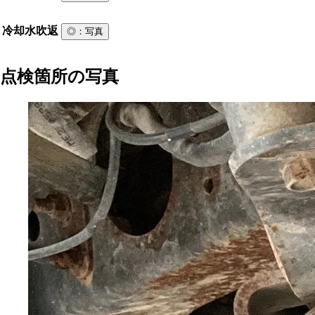
冷却水吹返
◎
：写真
点検箇所の写真