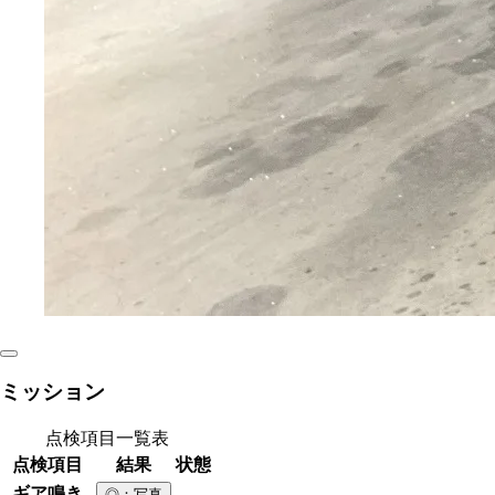
ミッション
点検項目一覧表
点検項目
結果
状態
ギア鳴き
◎
：写真