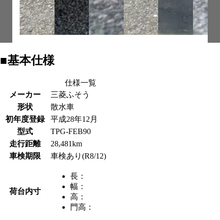
■基本仕様
仕様一覧
メーカー
三菱ふそう
形状
散水車
初年度登録
平成28年12月
型式
TPG-FEB90
走行距離
28,481km
車検期限
車検あり(R8/12)
長：
幅：
荷台内寸
高：
門高：