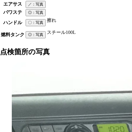
エアサス
／
：写真
パワステ
◎
：写真
擦れ
ハンドル
〇
：写真
スチール
100L
燃料タンク
◎
：写真
点検箇所の写真