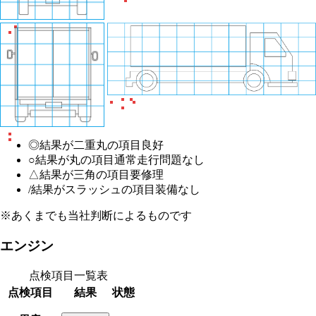
◎
結果が二重丸の項目
良好
○
結果が丸の項目
通常走行問題なし
△
結果が三角の項目
要修理
/
結果がスラッシュの項目
装備なし
※あくまでも当社判断によるものです
エンジン
点検項目一覧表
点検項目
結果
状態