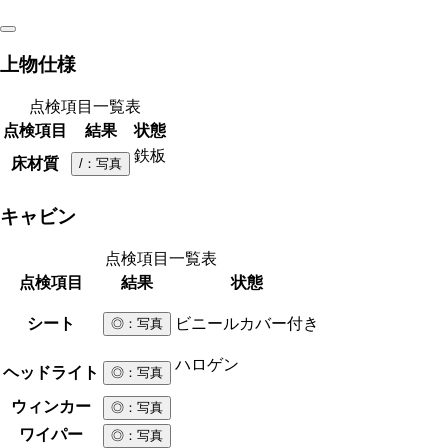
上物仕様
点検項目一覧表
点検項目
結果
状態
鉄板
床材質
/
：写真
キャビン
点検項目一覧表
点検項目
結果
状態
シート
ビニールカバー付き
◎
：写真
ハロゲン
ヘッドライト
◎
：写真
ウィンカー
◎
：写真
ワイパー
◎
：写真