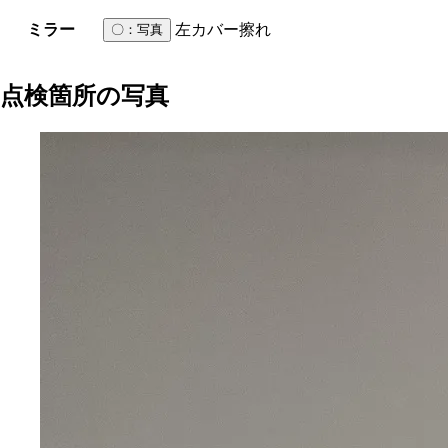
ミラー
左カバー擦れ
〇
：写真
点検箇所の写真