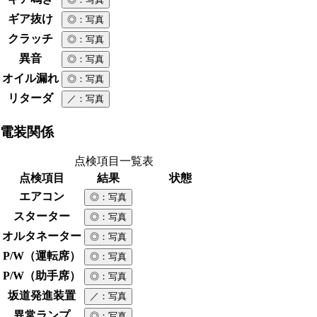
ギア抜け
◎
：写真
クラッチ
◎
：写真
異音
◎
：写真
オイル漏れ
◎
：写真
リターダ
／
：写真
電装関係
点検項目一覧表
点検項目
結果
状態
エアコン
◎
：写真
スターター
◎
：写真
オルタネーター
◎
：写真
P/W（運転席）
◎
：写真
P/W（助手席）
◎
：写真
坂道発進装置
／
：写真
異常ランプ
◎
：写真