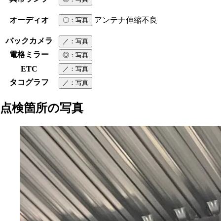
オーディオ
アンテナ伸縮不良
〇
：写真
バックカメラ
／
：写真
電格ミラー
◎
：写真
ETC
／
：写真
タコグラフ
／
：写真
点検箇所の写真