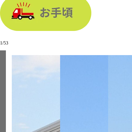
1
/
53