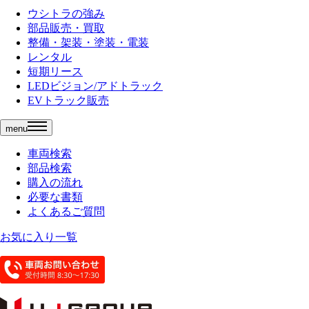
ウシトラの強み
部品販売・買取
整備・架装・塗装・電装
レンタル
短期リース
LEDビジョン/アドトラック
EVトラック販売
menu
車両検索
部品検索
購入の流れ
必要な書類
よくあるご質問
お気に入り一覧