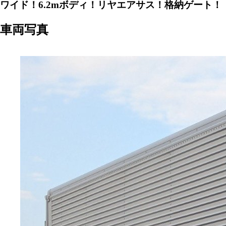
ワイド！6.2mボディ！リヤエアサス！格納ゲート！
車両写真