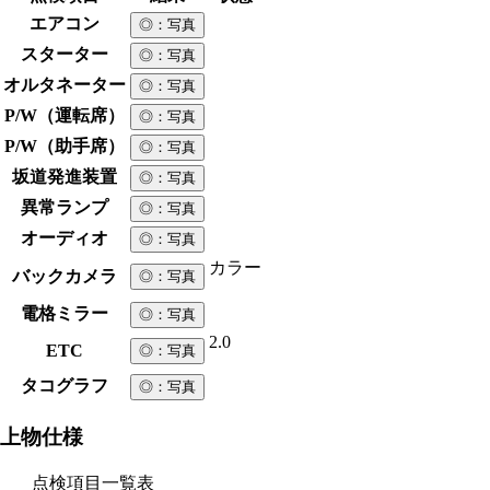
エアコン
◎
：写真
スターター
◎
：写真
オルタネーター
◎
：写真
P/W（運転席）
◎
：写真
P/W（助手席）
◎
：写真
坂道発進装置
◎
：写真
異常ランプ
◎
：写真
オーディオ
◎
：写真
カラー
バックカメラ
◎
：写真
電格ミラー
◎
：写真
2.0
ETC
◎
：写真
タコグラフ
◎
：写真
上物仕様
点検項目一覧表