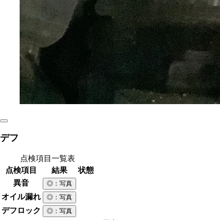
デフ
点検項目一覧表
点検項目
結果
状態
異音
◎
：写真
オイル漏れ
◎
：写真
デフロック
◎
：写真