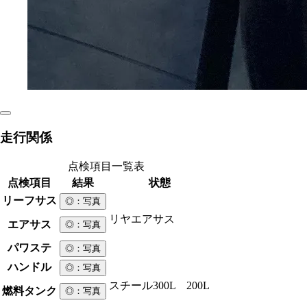
走行関係
点検項目一覧表
点検項目
結果
状態
リーフサス
◎
：写真
リヤエアサス
エアサス
◎
：写真
パワステ
◎
：写真
ハンドル
◎
：写真
スチール
300L 200L
燃料タンク
◎
：写真