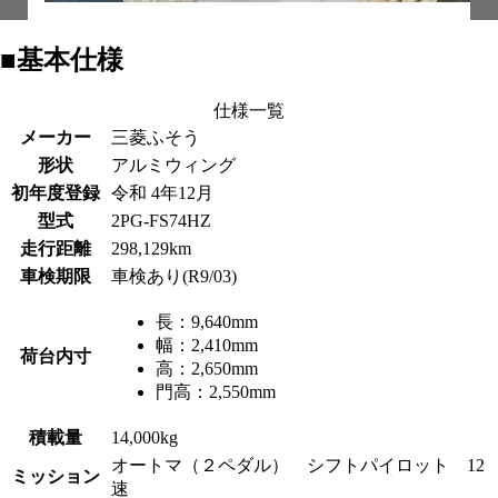
■基本仕様
仕様一覧
メーカー
三菱ふそう
形状
アルミウィング
初年度登録
令和 4年12月
型式
2PG-FS74HZ
走行距離
298,129km
車検期限
車検あり(R9/03)
長：
9,640mm
幅：
2,410mm
荷台内寸
高：
2,650mm
門高：
2,550mm
積載量
14,000kg
オートマ（２ペダル） シフトパイロット 12
ミッション
速