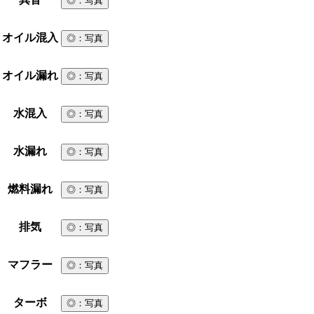
◎
：写真
オイル混入
◎
：写真
オイル漏れ
◎
：写真
水混入
◎
：写真
水漏れ
◎
：写真
燃料漏れ
◎
：写真
排気
◎
：写真
マフラー
◎
：写真
ターボ
◎
：写真