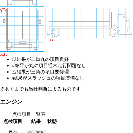
◎
結果が二重丸の項目
良好
○
結果が丸の項目
通常走行問題なし
△
結果が三角の項目
要修理
/
結果がスラッシュの項目
装備なし
※あくまでも当社判断によるものです
エンジン
点検項目一覧表
点検項目
結果
状態
異音