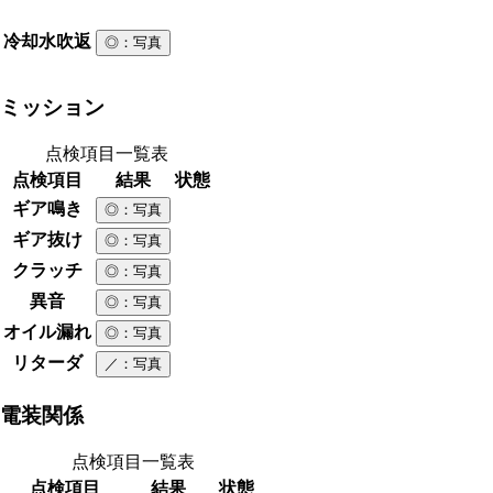
冷却水吹返
◎
：写真
ミッション
点検項目一覧表
点検項目
結果
状態
ギア鳴き
◎
：写真
ギア抜け
◎
：写真
クラッチ
◎
：写真
異音
◎
：写真
オイル漏れ
◎
：写真
リターダ
／
：写真
電装関係
点検項目一覧表
点検項目
結果
状態