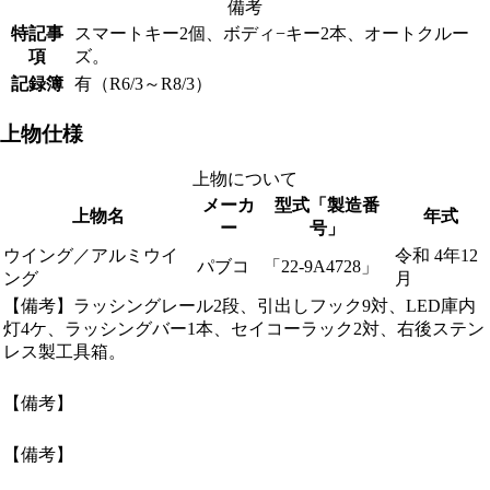
備考
特記事
スマートキー2個、ボディ−キー2本、オートクルー
項
ズ。
記録簿
有（R6/3～R8/3）
上物仕様
上物について
メーカ
型式「製造番
上物名
年式
ー
号」
ウイング／アルミウイ
令和 4年12
パブコ
「22-9A4728」
ング
月
【備考】ラッシングレール2段、引出しフック9対、LED庫内
灯4ケ、ラッシングバー1本、セイコーラック2対、右後ステン
レス製工具箱。
【備考】
【備考】