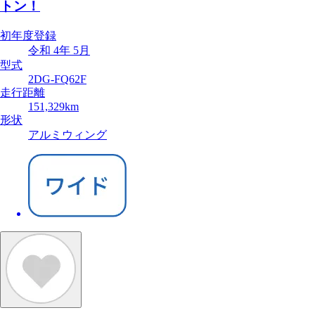
トン！
初年度登録
令和 4年 5月
型式
2DG-FQ62F
走行距離
151,329km
形状
アルミウィング