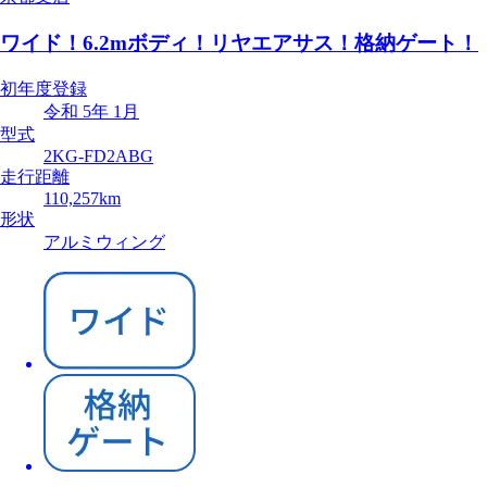
ワイド！6.2mボディ！リヤエアサス！格納ゲート！
初年度登録
令和 5年 1月
型式
2KG-FD2ABG
走行距離
110,257km
形状
アルミウィング