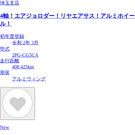
埼玉支店
4軸！エアジョロダー！リヤエアサス！アルミホイー
ル！
初年度登録
令和 2年 3月
型式
2PG-CG5CA
走行距離
408,425km
形状
アルミウィング
New