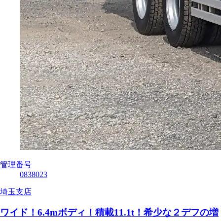
管理番号
0838023
埼玉支店
ワイド！6.4mボディ！積載11.1t！希少な２デフの増