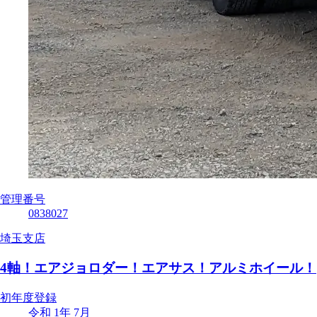
管理番号
0838027
埼玉支店
4軸！エアジョロダー！エアサス！アルミホイール！
初年度登録
令和 1年 7月