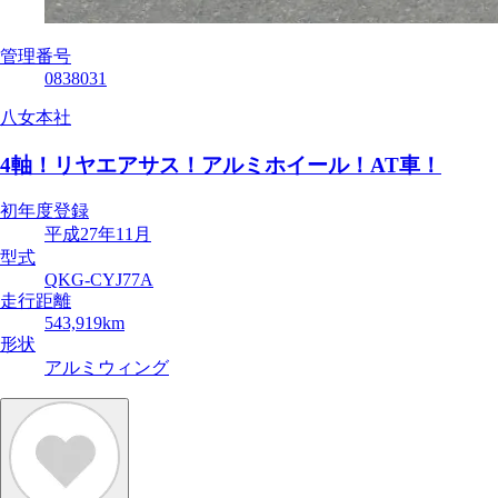
管理番号
0838031
八女本社
4軸！リヤエアサス！アルミホイール！AT車！
初年度登録
平成27年11月
型式
QKG-CYJ77A
走行距離
543,919km
形状
アルミウィング