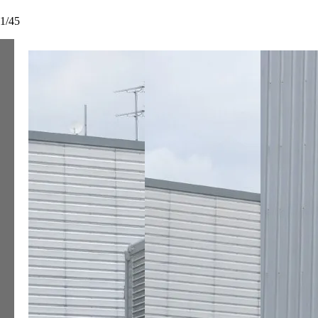
1
/
45