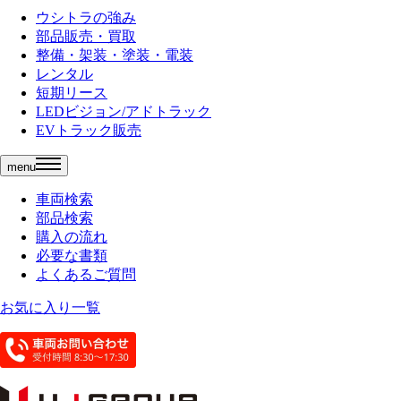
ウシトラの強み
部品販売・買取
整備・架装・塗装・電装
レンタル
短期リース
LEDビジョン/アドトラック
EVトラック販売
menu
車両検索
部品検索
購入の流れ
必要な書類
よくあるご質問
お気に入り一覧