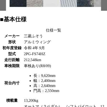
■基本仕様
仕様一覧
メーカー
三菱ふそう
形状
アルミウィング
初年度登録
令和 4年 9月
型式
2PG-FS74HZ
走行距離
212,548km
車検期限
車検あり(R8/09)
長：
9,620mm
幅：
2,400mm
荷台内寸
高：
2,640mm
門高：
2,550mm
積載量
13,200kg
オートマ（２ペダル） シフトパイロット 12