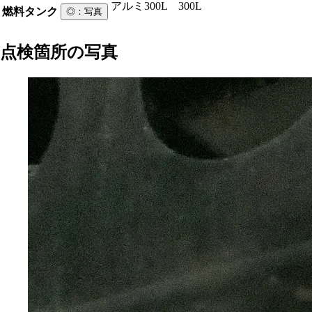
アルミ
300L 300L
燃料タンク
◎
：写真
点検箇所の写真