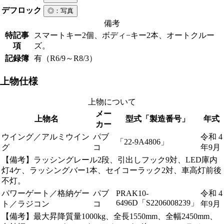
デフロック
◎
：写真
備考
特記事
スマートキー2個、ボディ−キー2本、オートクルー
項
ズ。
記録簿
有（R6/9～R8/3）
上物仕様
上物について
メー
上物名
型式「製造番号」
年式
カー
ウイング／アルミウイン
パブ
令和 4
「22-9A4806」
グ
コ
年9月
【備考】ラッシングレール2段、引出しフック9対、LED庫内
灯4ケ、ラッシングバー1本、セイコーラック2対、車高灯前後
不灯。
パワーゲート／格納ゲー
パブ
PRAK10-
令和 4
6496D「S2206008239」
ト／ラジコン
コ
年9月
【備考】最大昇降質量1000kg、全長1550mm、全幅2450mm、