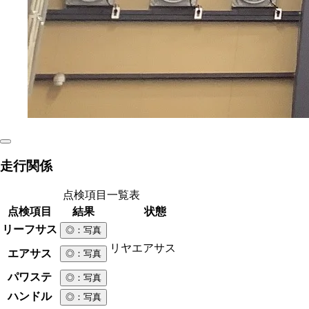
走行関係
点検項目一覧表
点検項目
結果
状態
リーフサス
◎
：写真
リヤエアサス
エアサス
◎
：写真
パワステ
◎
：写真
ハンドル
◎
：写真