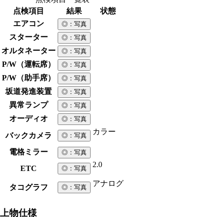
点検項目
結果
状態
エアコン
◎
：写真
スターター
◎
：写真
オルタネーター
◎
：写真
P/W（運転席）
◎
：写真
P/W（助手席）
◎
：写真
坂道発進装置
◎
：写真
異常ランプ
◎
：写真
オーディオ
◎
：写真
カラー
バックカメラ
◎
：写真
電格ミラー
◎
：写真
2.0
ETC
◎
：写真
アナログ
タコグラフ
◎
：写真
上物仕様