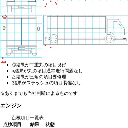
◎
結果が二重丸の項目
良好
○
結果が丸の項目
通常走行問題なし
△
結果が三角の項目
要修理
/
結果がスラッシュの項目
装備なし
※あくまでも当社判断によるものです
エンジン
点検項目一覧表
点検項目
結果
状態