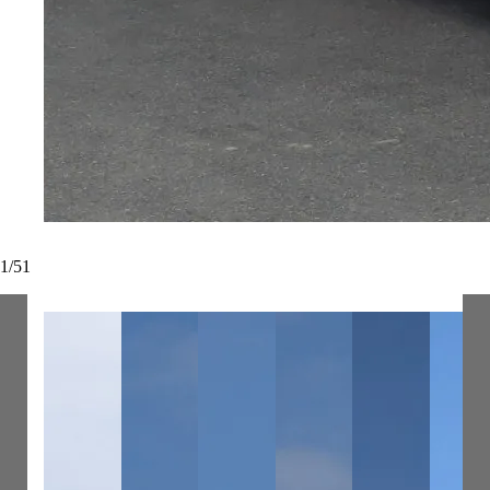
1
/
51