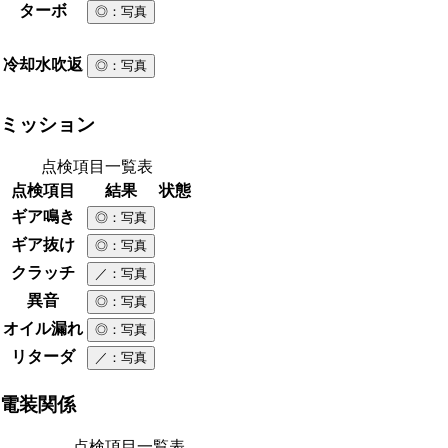
ターボ
◎
：写真
冷却水吹返
◎
：写真
ミッション
点検項目一覧表
点検項目
結果
状態
ギア鳴き
◎
：写真
ギア抜け
◎
：写真
クラッチ
／
：写真
異音
◎
：写真
オイル漏れ
◎
：写真
リターダ
／
：写真
電装関係
点検項目一覧表