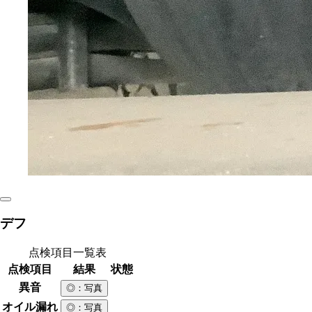
デフ
点検項目一覧表
点検項目
結果
状態
異音
◎
：写真
オイル漏れ
◎
：写真