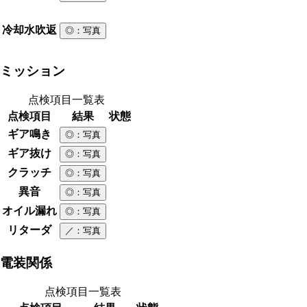
冷却水吹返
◎
：写真
ミッション
点検項目一覧表
点検項目
結果
状態
ギア鳴き
◎
：写真
ギア抜け
◎
：写真
クラッチ
◎
：写真
異音
◎
：写真
オイル漏れ
◎
：写真
リターダ
／
：写真
電装関係
点検項目一覧表