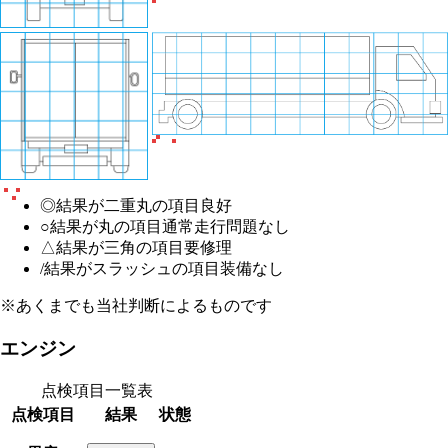
◎
結果が二重丸の項目
良好
○
結果が丸の項目
通常走行問題なし
△
結果が三角の項目
要修理
/
結果がスラッシュの項目
装備なし
※あくまでも当社判断によるものです
エンジン
点検項目一覧表
点検項目
結果
状態