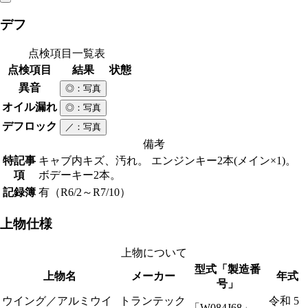
デフ
点検項目一覧表
点検項目
結果
状態
異音
◎
：写真
オイル漏れ
◎
：写真
デフロック
／
：写真
備考
特記事
キャブ内キズ、汚れ。 エンジンキー2本(メイン×1)。
項
ボデーキー2本。
記録簿
有（R6/2～R7/10）
上物仕様
上物について
型式「製造番
上物名
メーカー
年式
号」
ウイング／アルミウイ
トランテック
令和 5
「W084J68」