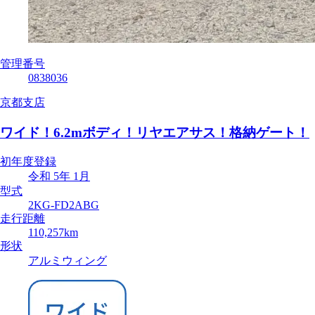
管理番号
0838036
京都支店
ワイド！6.2mボディ！リヤエアサス！格納ゲート！
初年度登録
令和 5年 1月
型式
2KG-FD2ABG
走行距離
110,257km
形状
アルミウィング