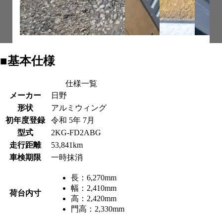
■基本仕様
仕様一覧
メーカー
日野
形状
アルミウィング
初年度登録
令和 5年 7月
型式
2KG-FD2ABG
走行距離
53,841km
車検期限
一時抹消
長：
6,270mm
幅：
2,410mm
荷台内寸
高：
2,420mm
門高：
2,330mm