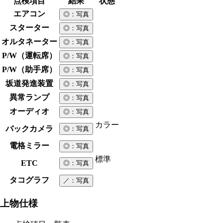
点検項目
結果
状態
エアコン
◎
：写真
スターター
◎
：写真
オルタネーター
◎
：写真
P/W（運転席）
◎
：写真
P/W（助手席）
◎
：写真
坂道発進装置
◎
：写真
異常ランプ
◎
：写真
オーディオ
◎
：写真
カラー
バックカメラ
◎
：写真
電格ミラー
◎
：写真
標準
ETC
◎
：写真
タコグラフ
／
：写真
上物仕様