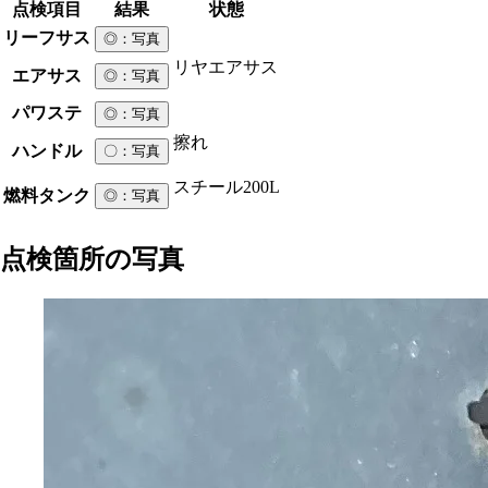
点検項目
結果
状態
リーフサス
◎
：写真
リヤエアサス
エアサス
◎
：写真
パワステ
◎
：写真
擦れ
ハンドル
〇
：写真
スチール
200L
燃料タンク
◎
：写真
点検箇所の写真