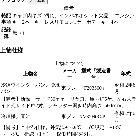
デフロック
／
：写真
備考
特記
キャブ内キズ･汚れ。インパネポケット欠品。 エンジン
事項
キー2本・キーレスリモコン1ケ・ボデーキー4本。
記録
無（）
簿
上物仕様
上物について
メーカ
型式「製造番
上物名
年式
ー
号」
冷凍ウイング・バン／冷凍
令和 2年6
東プレ
「F203300」
バン
月
【備考】断熱：サイド50ｍｍ・リヤ無。庫内灯5ケ。左右スラ
イド式サイド扉2対。シャッター開き時内高さ1560ｍｍ。
令和 2年6
冷凍機／直結
東プレ
XV32H0C-P
月
【備考】＊中温仕様。外気温+16.6℃ -5℃設定 +13℃
→ -5℃ 確認（1ｈ）。稼働時間4545ｈ。