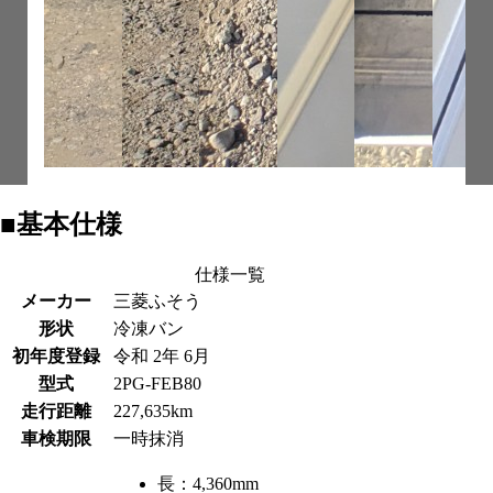
■基本仕様
仕様一覧
メーカー
三菱ふそう
形状
冷凍バン
初年度登録
令和 2年 6月
型式
2PG-FEB80
走行距離
227,635km
車検期限
一時抹消
長：
4,360mm