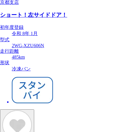
京都支店
ショート！左サイドドア！
初年度登録
令和 8年 1月
型式
2WG-XZU606N
走行距離
485km
形状
冷凍バン