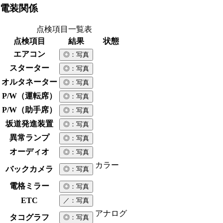
電装関係
点検項目一覧表
点検項目
結果
状態
エアコン
◎
：写真
スターター
◎
：写真
オルタネーター
◎
：写真
P/W（運転席）
◎
：写真
P/W（助手席）
◎
：写真
坂道発進装置
◎
：写真
異常ランプ
◎
：写真
オーディオ
◎
：写真
カラー
バックカメラ
◎
：写真
電格ミラー
◎
：写真
ETC
／
：写真
アナログ
タコグラフ
◎
：写真