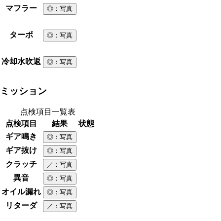
マフラー
◎
：写真
ターボ
◎
：写真
冷却水吹返
◎
：写真
ミッション
点検項目一覧表
点検項目
結果
状態
ギア鳴き
◎
：写真
ギア抜け
◎
：写真
クラッチ
／
：写真
異音
◎
：写真
オイル漏れ
◎
：写真
リターダ
／
：写真