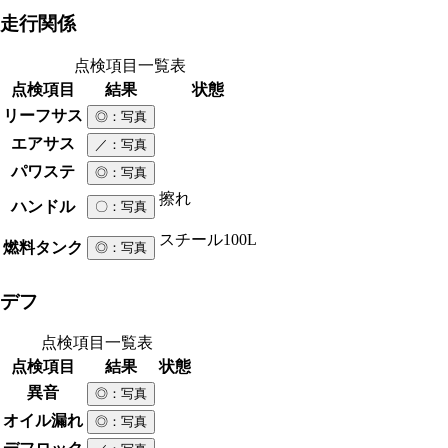
走行関係
点検項目一覧表
点検項目
結果
状態
リーフサス
◎
：写真
エアサス
／
：写真
パワステ
◎
：写真
擦れ
ハンドル
〇
：写真
スチール
100L
燃料タンク
◎
：写真
デフ
点検項目一覧表
点検項目
結果
状態
異音
◎
：写真
オイル漏れ
◎
：写真