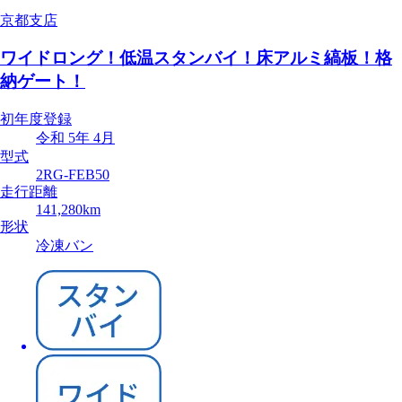
京都支店
ワイドロング！低温スタンバイ！床アルミ縞板！格
納ゲート！
初年度登録
令和 5年 4月
型式
2RG-FEB50
走行距離
141,280km
形状
冷凍バン