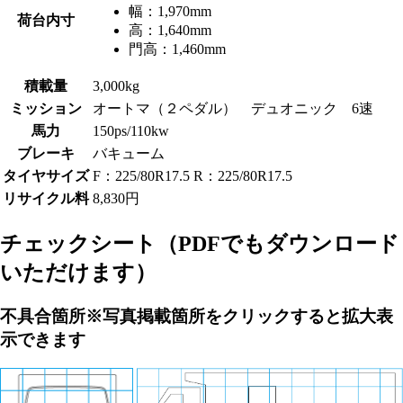
幅：
1,970mm
荷台内寸
高：
1,640mm
門高：
1,460mm
積載量
3,000kg
ミッション
オートマ（２ペダル） デュオニック 6速
馬力
150ps/110kw
ブレーキ
バキューム
タイヤサイズ
F：225/80R17.5 R：225/80R17.5
リサイクル料
8,830円
チェックシート
（PDFでもダウンロード
いただけます）
不具合箇所
※写真掲載箇所をクリックすると拡大表
示できます