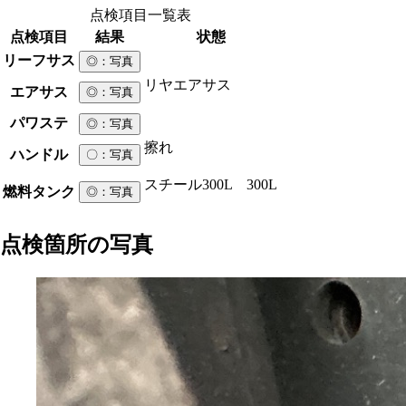
点検項目一覧表
点検項目
結果
状態
リーフサス
◎
：写真
リヤエアサス
エアサス
◎
：写真
パワステ
◎
：写真
擦れ
ハンドル
〇
：写真
スチール
300L 300L
燃料タンク
◎
：写真
点検箇所の写真