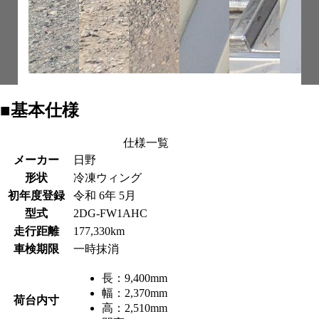
■基本仕様
仕様一覧
メーカー
日野
形状
冷凍ウィング
初年度登録
令和 6年 5月
型式
2DG-FW1AHC
走行距離
177,330km
車検期限
一時抹消
長：
9,400mm
幅：
2,370mm
荷台内寸
高：
2,510mm