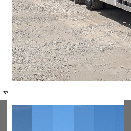
1
/
52