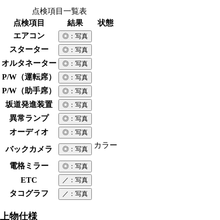
点検項目一覧表
点検項目
結果
状態
エアコン
◎
：写真
スターター
◎
：写真
オルタネーター
◎
：写真
P/W（運転席）
◎
：写真
P/W（助手席）
◎
：写真
坂道発進装置
◎
：写真
異常ランプ
◎
：写真
オーディオ
◎
：写真
カラー
バックカメラ
◎
：写真
電格ミラー
◎
：写真
ETC
／
：写真
タコグラフ
／
：写真
上物仕様