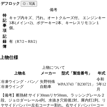
デフロック
◎
：写真
備考
特
キャブ内キズ、汚れ。オートクルーズ付。 エンジンキー
記
3本(メイン×2)、ボデーキー2本、キーレスリモコン１
事
個。
項
記
録
有（R7/2～R8/2）
簿
上物仕様
上物について
上物名
メーカー
型式「製造番号」
年式
令和
冷凍ウイング・バン／
矢野特殊
WPA3743「B230721」
5年12
冷凍ウイング
自動車
月
【備考】断熱材:サイド30mmリヤ50mm。ラッシングレール２
段。ジョロダーレール4列。水抜き穴前後2対。庫内灯2列。リ
ヤサイドバンパー左右コーナー割れ。右サイドバンパーコー