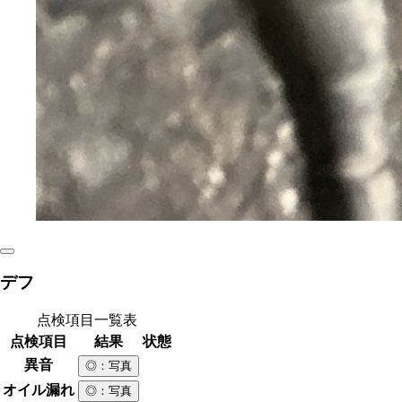
デフ
点検項目一覧表
点検項目
結果
状態
異音
◎
：写真
オイル漏れ
◎
：写真