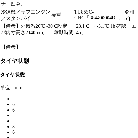
ナー凹み。
冷凍機／サブエンジン
TU85SC-
令和
菱重
CNC「384400004BL」
／スタンバイ
5年
【備考】外気温26℃ -30℃設定 +23.1℃ → -3.1℃ 1h 確認。エ
バ内寸高さ2140mm。 稼動時間14h。
【備考】
タイヤ状態
タイヤ状態
単位：mm
6
6
8
6