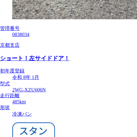
管理番号
0838034
京都支店
ショート！左サイドドア！
初年度登録
令和 8年 1月
型式
2WG-XZU606N
走行距離
485km
形状
冷凍バン