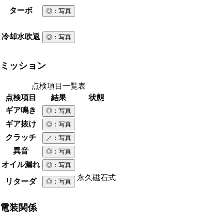
ターボ
◎
：写真
冷却水吹返
◎
：写真
ミッション
点検項目一覧表
点検項目
結果
状態
ギア鳴き
◎
：写真
ギア抜け
◎
：写真
クラッチ
／
：写真
異音
◎
：写真
オイル漏れ
◎
：写真
永久磁石式
リターダ
◎
：写真
電装関係