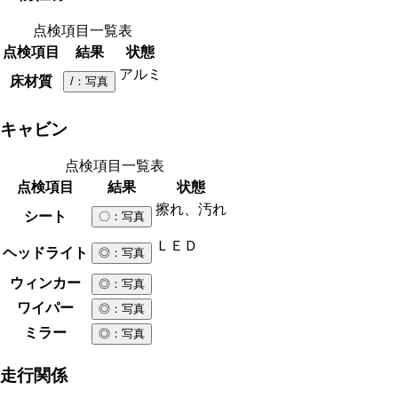
点検項目一覧表
点検項目
結果
状態
アルミ
床材質
/
：写真
キャビン
点検項目一覧表
点検項目
結果
状態
擦れ、汚れ
シート
〇
：写真
ＬＥＤ
ヘッドライト
◎
：写真
ウィンカー
◎
：写真
ワイパー
◎
：写真
ミラー
◎
：写真
走行関係