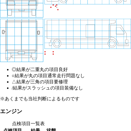
◎
結果が二重丸の項目
良好
○
結果が丸の項目
通常走行問題なし
△
結果が三角の項目
要修理
/
結果がスラッシュの項目
装備なし
※あくまでも当社判断によるものです
エンジン
点検項目一覧表
点検項目
結果
状態