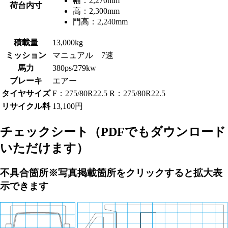
幅：
2,270mm
荷台内寸
高：
2,300mm
門高：
2,240mm
積載量
13,000kg
ミッション
マニュアル 7速
馬力
380ps/279kw
ブレーキ
エアー
タイヤサイズ
F：275/80R22.5 R：275/80R22.5
リサイクル料
13,100円
チェックシート
（PDFでもダウンロード
いただけます）
不具合箇所
※写真掲載箇所をクリックすると拡大表
示できます