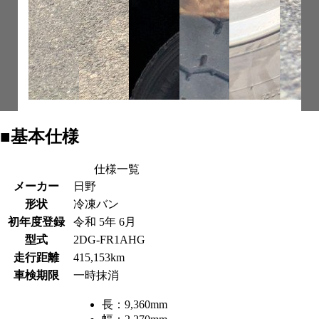
■基本仕様
仕様一覧
メーカー
日野
形状
冷凍バン
初年度登録
令和 5年 6月
型式
2DG-FR1AHG
走行距離
415,153km
車検期限
一時抹消
長：
9,360mm