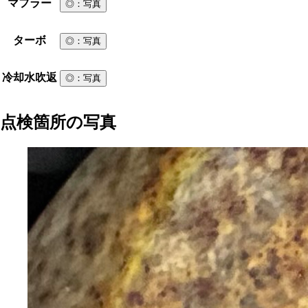
マフラー
◎
：写真
ターボ
◎
：写真
冷却水吹返
◎
：写真
点検箇所の写真