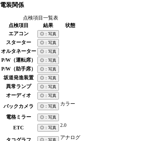
電装関係
点検項目一覧表
点検項目
結果
状態
エアコン
◎
：写真
スターター
◎
：写真
オルタネーター
◎
：写真
P/W（運転席）
◎
：写真
P/W（助手席）
◎
：写真
坂道発進装置
◎
：写真
異常ランプ
◎
：写真
オーディオ
◎
：写真
カラー
バックカメラ
◎
：写真
電格ミラー
◎
：写真
2.0
ETC
◎
：写真
アナログ
タコグラフ
◎
：写真