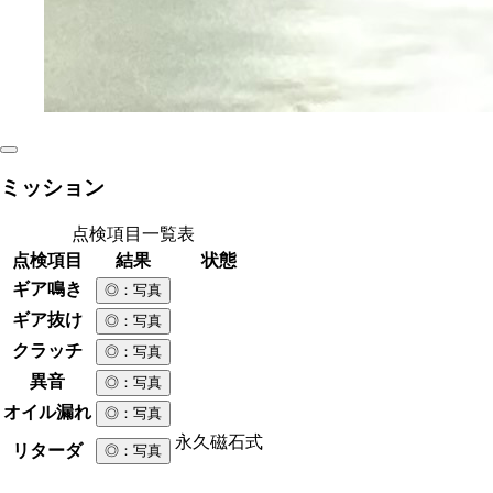
ミッション
点検項目一覧表
点検項目
結果
状態
ギア鳴き
◎
：写真
ギア抜け
◎
：写真
クラッチ
◎
：写真
異音
◎
：写真
オイル漏れ
◎
：写真
永久磁石式
リターダ
◎
：写真