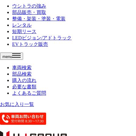
ウシトラの強み
部品販売・買取
整備・架装・塗装・電装
レンタル
短期リース
LEDビジョン/アドトラック
EVトラック販売
menu
車両検索
部品検索
購入の流れ
必要な書類
よくあるご質問
お気に入り一覧