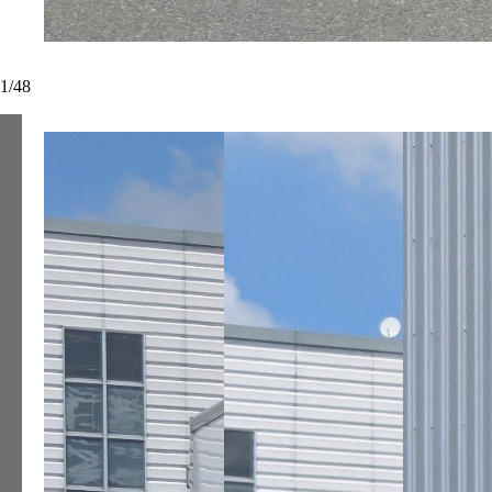
1
/
48