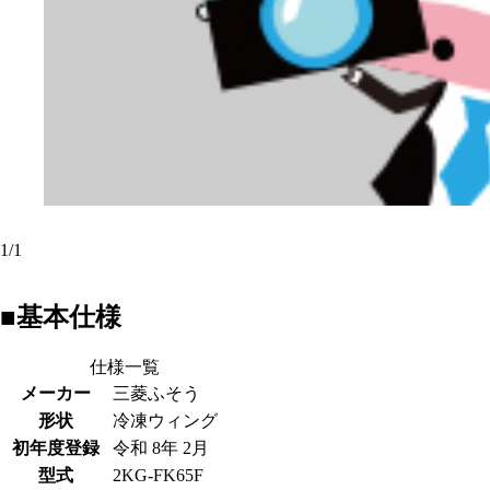
1
/
1
■基本仕様
仕様一覧
メーカー
三菱ふそう
形状
冷凍ウィング
初年度登録
令和 8年 2月
型式
2KG-FK65F