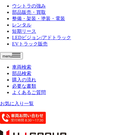
ウシトラの強み
部品販売・買取
整備・架装・塗装・電装
レンタル
短期リース
LEDビジョン/アドトラック
EVトラック販売
menu
車両検索
部品検索
購入の流れ
必要な書類
よくあるご質問
お気に入り一覧