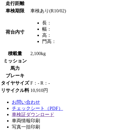
走行距離
車検期限
車検あり(R10/02)
長：
幅：
荷台内寸
高：
門高：
積載量
2,100kg
ミッション
馬力
ブレーキ
タイヤサイズ
F：- R：-
リサイクル料
10,910円
お問い合わせ
チェックシート（PDF）
車検証ダウンロード
車両情報印刷
写真一括印刷