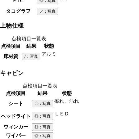
ETC
◎
：写真
タコグラフ
／
：写真
上物仕様
点検項目一覧表
点検項目
結果
状態
アルミ
床材質
/
：写真
キャビン
点検項目一覧表
点検項目
結果
状態
擦れ、汚れ
シート
〇
：写真
ＬＥＤ
ヘッドライト
◎
：写真
ウィンカー
◎
：写真
ワイパー
◎
：写真