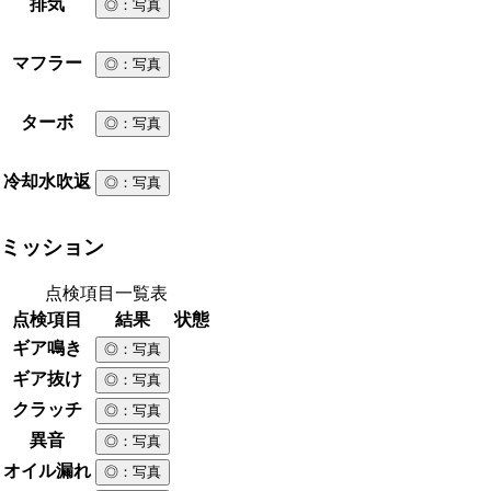
排気
◎
：写真
マフラー
◎
：写真
ターボ
◎
：写真
冷却水吹返
◎
：写真
ミッション
点検項目一覧表
点検項目
結果
状態
ギア鳴き
◎
：写真
ギア抜け
◎
：写真
クラッチ
◎
：写真
異音
◎
：写真
オイル漏れ
◎
：写真