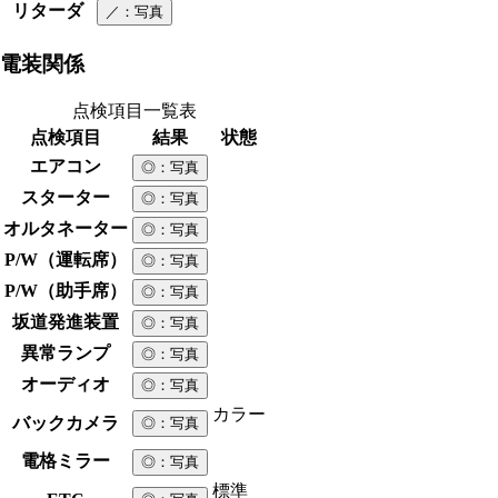
リターダ
／
：写真
電装関係
点検項目一覧表
点検項目
結果
状態
エアコン
◎
：写真
スターター
◎
：写真
オルタネーター
◎
：写真
P/W（運転席）
◎
：写真
P/W（助手席）
◎
：写真
坂道発進装置
◎
：写真
異常ランプ
◎
：写真
オーディオ
◎
：写真
カラー
バックカメラ
◎
：写真
電格ミラー
◎
：写真
標準