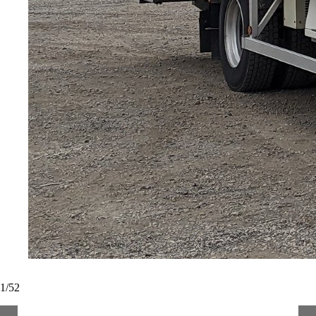
1
/
52