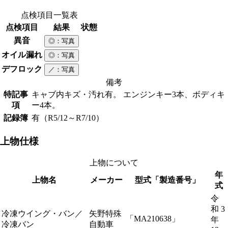
点検項目一覧表
点検項目
結果
状態
異音
◎
：写真
オイル漏れ
◎
：写真
デフロック
／
：写真
備考
特記事
キャブ内キズ・汚れ有。 エンジンキー3本、ボディキ
項
ー4本。
記録簿
有（R5/12～R7/10）
上物仕様
上物について
年
上物名
メーカー
型式「製造番号」
式
令
和 3
冷凍ウイング・バン／
矢野特殊
「MA210638」
年
冷凍バン
自動車