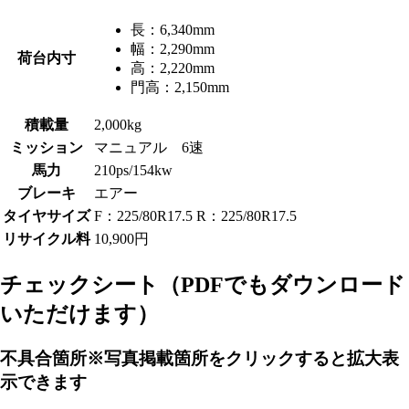
長：
6,340mm
幅：
2,290mm
荷台内寸
高：
2,220mm
門高：
2,150mm
積載量
2,000kg
ミッション
マニュアル 6速
馬力
210ps/154kw
ブレーキ
エアー
タイヤサイズ
F：225/80R17.5 R：225/80R17.5
リサイクル料
10,900円
チェックシート
（PDFでもダウンロード
いただけます）
不具合箇所
※写真掲載箇所をクリックすると拡大表
示できます