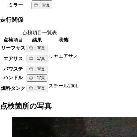
ミラー
◎
：写真
走行関係
点検項目一覧表
点検項目
結果
状態
リーフサス
◎
：写真
リヤエアサス
エアサス
◎
：写真
パワステ
◎
：写真
ハンドル
◎
：写真
スチール
200L
燃料タンク
◎
：写真
点検箇所の写真