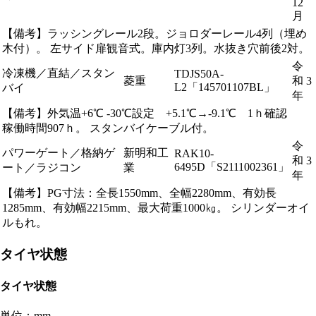
12
月
【備考】ラッシングレール2段。ジョロダーレール4列（埋め
木付）。 左サイド扉観音式。庫内灯3列。水抜き穴前後2対。
令
冷凍機／直結／スタン
TDJS50A-
菱重
和 3
L2「145701107BL」
バイ
年
【備考】外気温+6℃ -30℃設定 +5.1℃→-9.1℃ 1ｈ確認
稼働時間907ｈ。 スタンバイケーブル付。
令
パワーゲート／格納ゲ
新明和工
RAK10-
和 3
6495D「S2111002361」
ート／ラジコン
業
年
【備考】PG寸法：全長1550mm、全幅2280mm、有効長
1285mm、有効幅2215mm、最大荷重1000㎏。 シリンダーオイ
ルもれ。
タイヤ状態
タイヤ状態
単位：mm