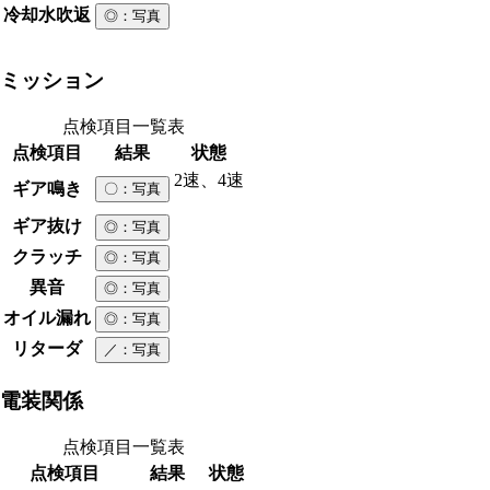
冷却水吹返
◎
：写真
ミッション
点検項目一覧表
点検項目
結果
状態
2速、4速
ギア鳴き
〇
：写真
ギア抜け
◎
：写真
クラッチ
◎
：写真
異音
◎
：写真
オイル漏れ
◎
：写真
リターダ
／
：写真
電装関係
点検項目一覧表
点検項目
結果
状態