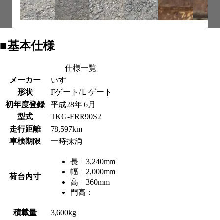
■基本仕様
仕様一覧
メーカー
いすゞ
形状
Fゲート/Ｌゲート
初年度登録
平成28年 6月
型式
TKG-FRR90S2
走行距離
78,597km
車検期限
一時抹消
長：
3,240mm
幅：
2,000mm
荷台内寸
高：
360mm
門高：
積載量
3,600kg