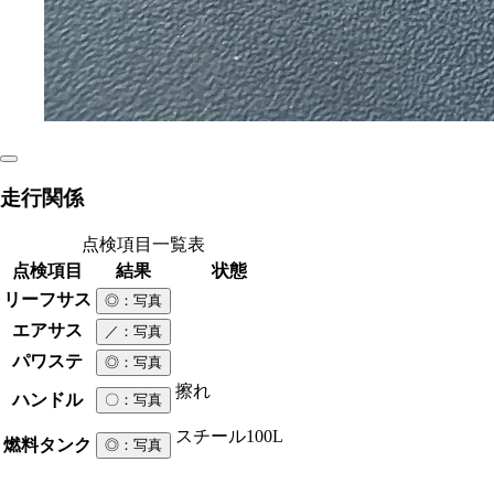
走行関係
点検項目一覧表
点検項目
結果
状態
リーフサス
◎
：写真
エアサス
／
：写真
パワステ
◎
：写真
擦れ
ハンドル
〇
：写真
スチール
100L
燃料タンク
◎
：写真