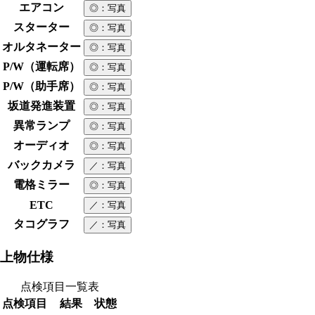
エアコン
◎
：写真
スターター
◎
：写真
オルタネーター
◎
：写真
P/W（運転席）
◎
：写真
P/W（助手席）
◎
：写真
坂道発進装置
◎
：写真
異常ランプ
◎
：写真
オーディオ
◎
：写真
バックカメラ
／
：写真
電格ミラー
◎
：写真
ETC
／
：写真
タコグラフ
／
：写真
上物仕様
点検項目一覧表
点検項目
結果
状態