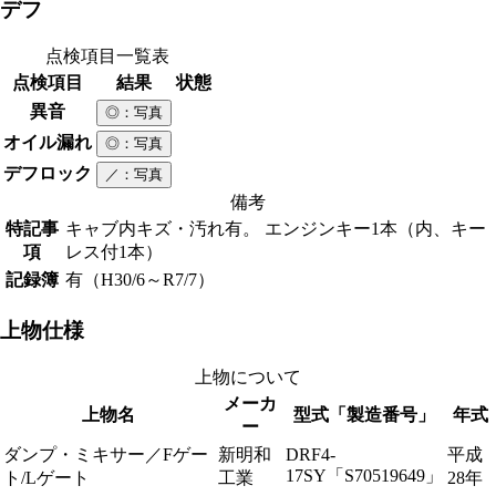
デフ
点検項目一覧表
点検項目
結果
状態
異音
◎
：写真
オイル漏れ
◎
：写真
デフロック
／
：写真
備考
特記事
キャブ内キズ・汚れ有。 エンジンキー1本（内、キー
項
レス付1本）
記録簿
有（H30/6～R7/7）
上物仕様
上物について
メーカ
上物名
型式「製造番号」
年式
ー
ダンプ・ミキサー／Fゲー
新明和
DRF4-
平成
17SY「S70519649」
ト/Lゲート
工業
28年