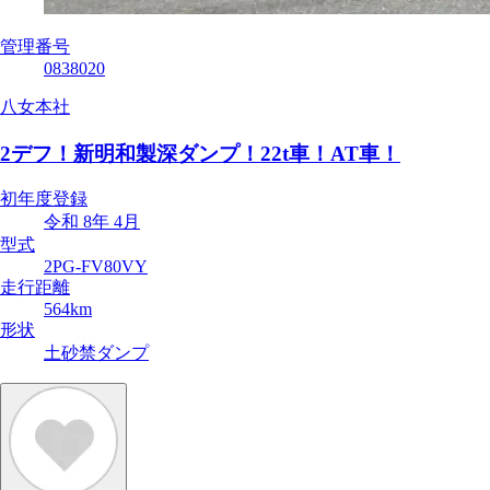
管理番号
0838020
八女本社
2デフ！新明和製深ダンプ！22t車！AT車！
初年度登録
令和 8年 4月
型式
2PG-FV80VY
走行距離
564km
形状
土砂禁ダンプ