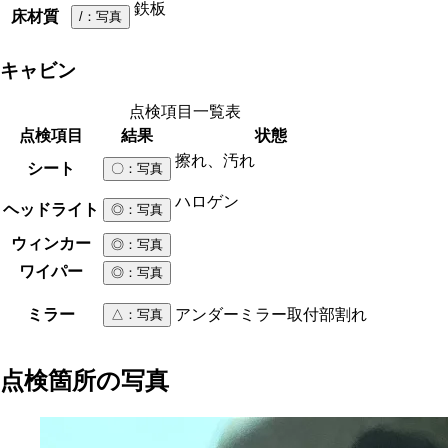
鉄板
床材質
/
：写真
キャビン
点検項目一覧表
点検項目
結果
状態
擦れ、汚れ
シート
〇
：写真
ハロゲン
ヘッドライト
◎
：写真
ウィンカー
◎
：写真
ワイパー
◎
：写真
ミラー
アンダーミラー取付部割れ
△
：写真
点検箇所の写真