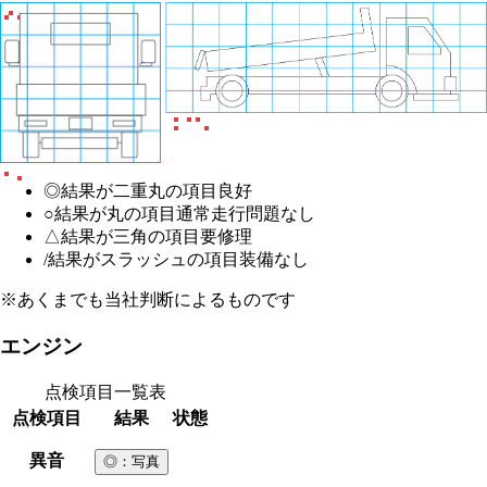
◎
結果が二重丸の項目
良好
○
結果が丸の項目
通常走行問題なし
△
結果が三角の項目
要修理
/
結果がスラッシュの項目
装備なし
※あくまでも当社判断によるものです
エンジン
点検項目一覧表
点検項目
結果
状態
異音
◎
：写真