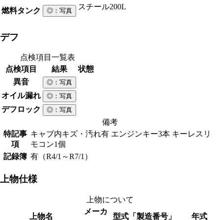
スチール
200L
燃料タンク
◎
：写真
デフ
点検項目一覧表
点検項目
結果
状態
異音
◎
：写真
オイル漏れ
◎
：写真
デフロック
◎
：写真
備考
特記事
キャブ内キズ・汚れ有 エンジンキー3本 キーレスリ
項
モコン1個
記録簿
有（R4/1～R7/1）
上物仕様
上物について
メーカ
上物名
型式「製造番号」
年式