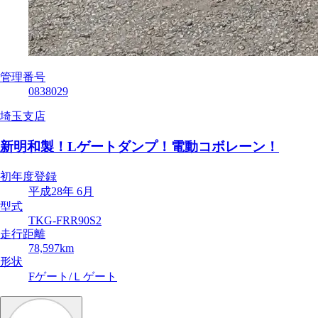
管理番号
0838029
埼玉支店
新明和製！Lゲートダンプ！電動コボレーン！
初年度登録
平成28年 6月
型式
TKG-FRR90S2
走行距離
78,597km
形状
Fゲート/Ｌゲート