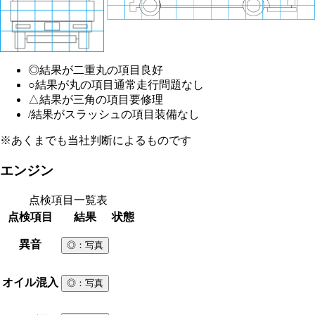
◎
結果が二重丸の項目
良好
○
結果が丸の項目
通常走行問題なし
△
結果が三角の項目
要修理
/
結果がスラッシュの項目
装備なし
※あくまでも当社判断によるものです
エンジン
点検項目一覧表
点検項目
結果
状態
異音
◎
：写真
オイル混入
◎
：写真