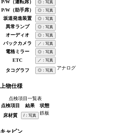
P/W（運転席）
◎
：写真
P/W（助手席）
◎
：写真
坂道発進装置
◎
：写真
異常ランプ
◎
：写真
オーディオ
◎
：写真
バックカメラ
／
：写真
電格ミラー
◎
：写真
ETC
／
：写真
アナログ
タコグラフ
◎
：写真
上物仕様
点検項目一覧表
点検項目
結果
状態
鉄板
床材質
/
：写真
キャビン