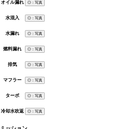
オイル漏れ
◎
：写真
水混入
◎
：写真
水漏れ
◎
：写真
燃料漏れ
◎
：写真
排気
◎
：写真
マフラー
◎
：写真
ターボ
◎
：写真
冷却水吹返
◎
：写真
ミッション