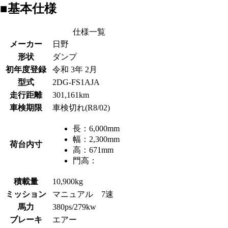
■基本仕様
仕様一覧
メーカー
日野
形状
ダンプ
初年度登録
令和 3年 2月
型式
2DG-FS1AJA
走行距離
301,161km
車検期限
車検切れ(R8/02)
長：
6,000mm
幅：
2,300mm
荷台内寸
高：
671mm
門高：
積載量
10,900kg
ミッション
マニュアル 7速
馬力
380ps/279kw
ブレーキ
エアー