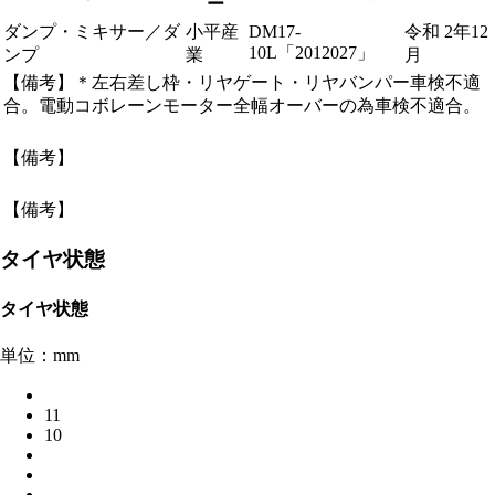
ー
ダンプ・ミキサー／ダ
小平産
DM17-
令和 2年12
10L「2012027」
ンプ
業
月
【備考】＊左右差し枠・リヤゲート・リヤバンパー車検不適
合。電動コボレーンモーター全幅オーバーの為車検不適合。
【備考】
【備考】
タイヤ状態
タイヤ状態
単位：mm
11
10
-