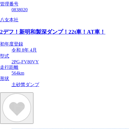
管理番号
0838020
八女本社
2デフ！新明和製深ダンプ！22t車！AT車！
初年度登録
令和 8年 4月
型式
2PG-FV80VY
走行距離
564km
形状
土砂禁ダンプ