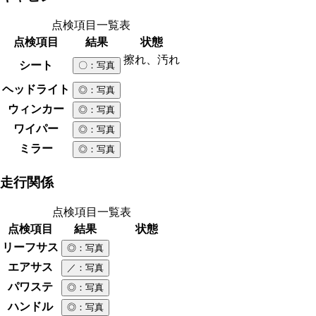
点検項目一覧表
点検項目
結果
状態
擦れ、汚れ
シート
〇
：写真
ヘッドライト
◎
：写真
ウィンカー
◎
：写真
ワイパー
◎
：写真
ミラー
◎
：写真
走行関係
点検項目一覧表
点検項目
結果
状態
リーフサス
◎
：写真
エアサス
／
：写真
パワステ
◎
：写真
ハンドル
◎
：写真