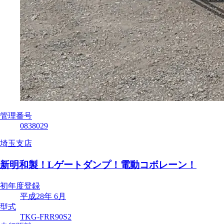
管理番号
0838029
埼玉支店
新明和製！Lゲートダンプ！電動コボレーン！
初年度登録
平成28年 6月
型式
TKG-FRR90S2