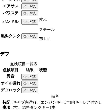
エアサス
／
：写真
パワステ
◎
：写真
擦れ
ハンドル
〇
：写真
スチール
燃料タンク
◎
：写真
75Ｌ×1
デフ
点検項目一覧表
点検項目
結果
状態
異音
◎
：写真
オイル漏れ
◎
：写真
デフロック
／
：写真
備考
特記
キャブ内汚れ。エンジンキー1本(内キーレス付き1
事項
本)。燃料タンクキー1本