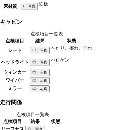
鉄板
床材質
/
：写真
キャビン
点検項目一覧表
点検項目
結果
状態
へたり、擦れ、汚れ
シート
〇
：写真
ハロゲン
ヘッドライト
◎
：写真
ウィンカー
◎
：写真
ワイパー
◎
：写真
ミラー
◎
：写真
走行関係
点検項目一覧表
点検項目
結果
状態
リーフサス
◎
：写真