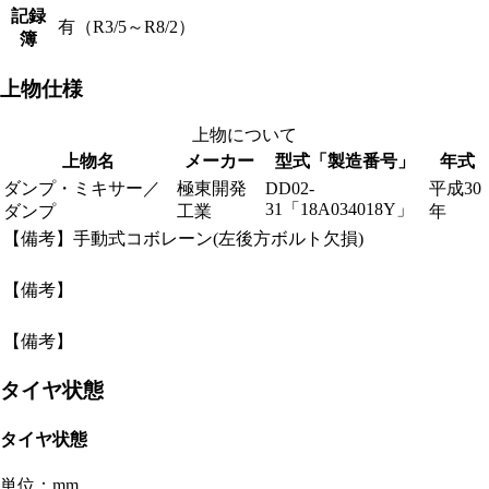
記録
有（R3/5～R8/2）
簿
上物仕様
上物について
上物名
メーカー
型式「製造番号」
年式
ダンプ・ミキサー／
極東開発
DD02-
平成30
31「18A034018Y」
ダンプ
工業
年
【備考】手動式コボレーン(左後方ボルト欠損)
【備考】
【備考】
タイヤ状態
タイヤ状態
単位：mm