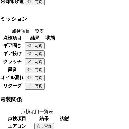
冷却水吹返
◎
：写真
ミッション
点検項目一覧表
点検項目
結果
状態
ギア鳴き
◎
：写真
ギア抜け
◎
：写真
クラッチ
／
：写真
異音
◎
：写真
オイル漏れ
◎
：写真
リターダ
／
：写真
電装関係
点検項目一覧表
点検項目
結果
状態
エアコン
◎
：写真