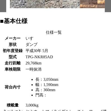
■基本仕様
仕様一覧
メーカー
いすゞ
形状
ダンプ
初年度登録
平成30年 5月
型式
TPG-NKR85AD
走行距離
29,768km
車検期限
一時抹消
長：
3,050mm
幅：
1,590mm
荷台内寸
高：
360mm
門高：
積載量
3,000kg