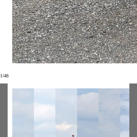
1
/
48