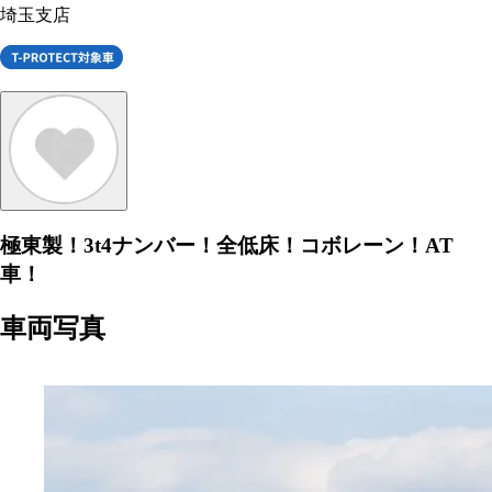
埼玉支店
極東製！3t4ナンバー！全低床！コボレーン！AT
車！
車両写真