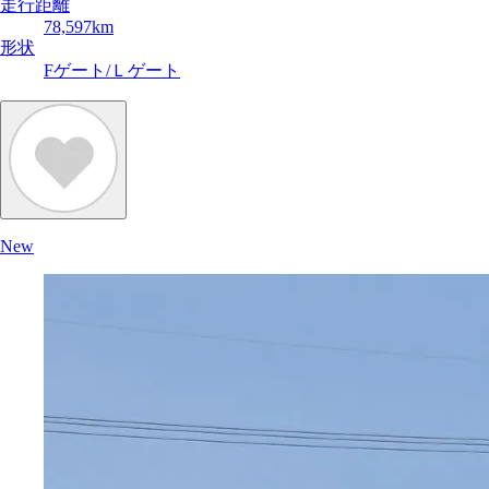
走行距離
78,597km
形状
Fゲート/Ｌゲート
New