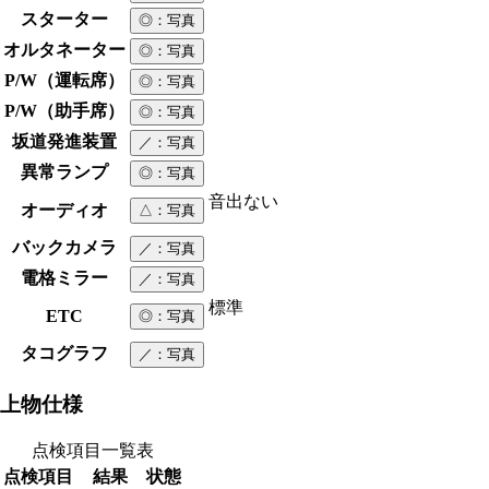
スターター
◎
：写真
オルタネーター
◎
：写真
P/W（運転席）
◎
：写真
P/W（助手席）
◎
：写真
坂道発進装置
／
：写真
異常ランプ
◎
：写真
音出ない
オーディオ
△
：写真
バックカメラ
／
：写真
電格ミラー
／
：写真
標準
ETC
◎
：写真
タコグラフ
／
：写真
上物仕様
点検項目一覧表
点検項目
結果
状態