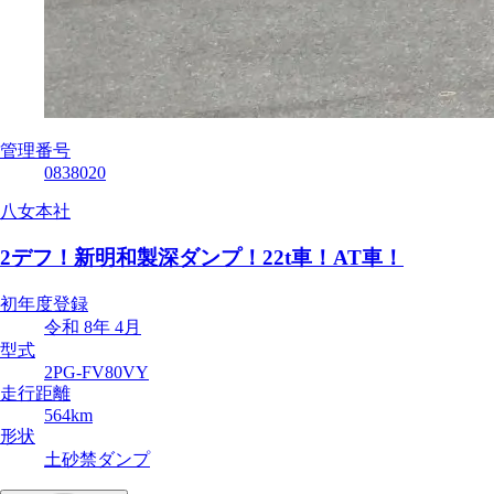
管理番号
0838020
八女本社
2デフ！新明和製深ダンプ！22t車！AT車！
初年度登録
令和 8年 4月
型式
2PG-FV80VY
走行距離
564km
形状
土砂禁ダンプ