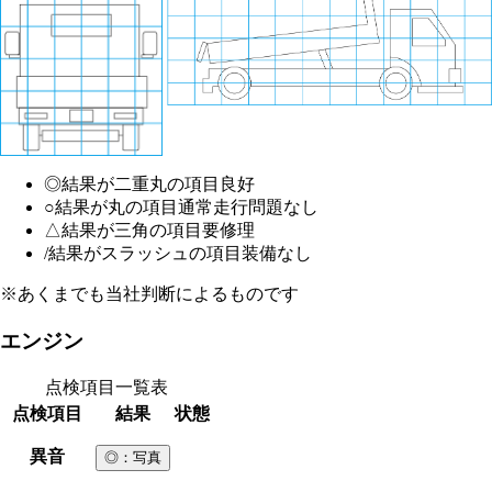
◎
結果が二重丸の項目
良好
○
結果が丸の項目
通常走行問題なし
△
結果が三角の項目
要修理
/
結果がスラッシュの項目
装備なし
※あくまでも当社判断によるものです
エンジン
点検項目一覧表
点検項目
結果
状態
異音
◎
：写真