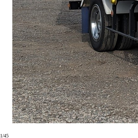
1
/
45