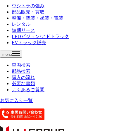
ウシトラの強み
部品販売・買取
整備・架装・塗装・電装
レンタル
短期リース
LEDビジョン/アドトラック
EVトラック販売
menu
車両検索
部品検索
購入の流れ
必要な書類
よくあるご質問
お気に入り一覧