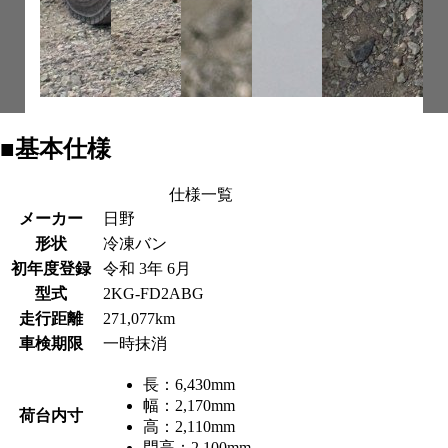
■基本仕様
仕様一覧
メーカー
日野
形状
冷凍バン
初年度登録
令和 3年 6月
型式
2KG-FD2ABG
走行距離
271,077km
車検期限
一時抹消
長：
6,430mm
幅：
2,170mm
荷台内寸
高：
2,110mm
門高：
2,100mm