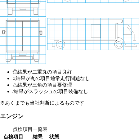
◎
結果が二重丸の項目
良好
○
結果が丸の項目
通常走行問題なし
△
結果が三角の項目
要修理
/
結果がスラッシュの項目
装備なし
※あくまでも当社判断によるものです
エンジン
点検項目一覧表
点検項目
結果
状態