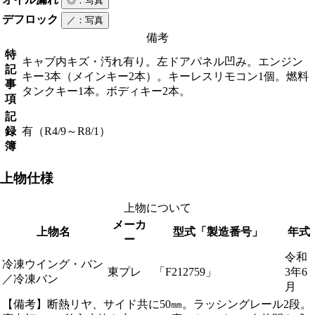
◎
：写真
デフロック
／
：写真
備考
特
キャブ内キズ・汚れ有り。左ドアパネル凹み。エンジン
記
キー3本（メインキー2本）。キーレスリモコン1個。燃料
事
タンクキー1本。ボディキー2本。
項
記
録
有（R4/9～R8/1）
簿
上物仕様
上物について
メーカ
上物名
型式「製造番号」
年式
ー
令和
冷凍ウイング・バン
東プレ
「F212759」
3年6
／冷凍バン
月
【備考】断熱リヤ、サイド共に50㎜。ラッシングレール2段。