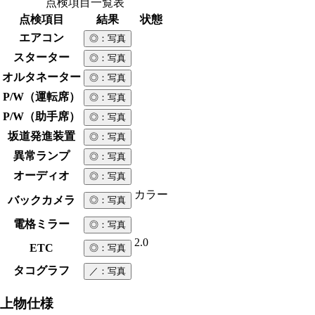
点検項目一覧表
点検項目
結果
状態
エアコン
◎
：写真
スターター
◎
：写真
オルタネーター
◎
：写真
P/W（運転席）
◎
：写真
P/W（助手席）
◎
：写真
坂道発進装置
◎
：写真
異常ランプ
◎
：写真
オーディオ
◎
：写真
カラー
バックカメラ
◎
：写真
電格ミラー
◎
：写真
2.0
ETC
◎
：写真
タコグラフ
／
：写真
上物仕様