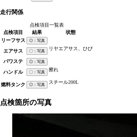
走行関係
点検項目一覧表
点検項目
結果
状態
リーフサス
◎
：写真
リヤエアサス、ひび
エアサス
〇
：写真
パワステ
◎
：写真
擦れ
ハンドル
〇
：写真
スチール
200L
燃料タンク
◎
：写真
点検箇所の写真