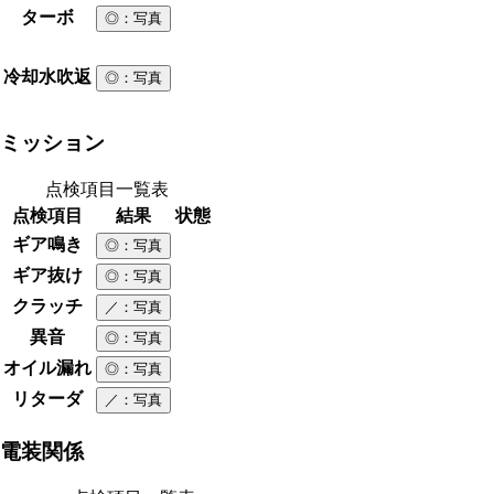
ターボ
◎
：写真
冷却水吹返
◎
：写真
ミッション
点検項目一覧表
点検項目
結果
状態
ギア鳴き
◎
：写真
ギア抜け
◎
：写真
クラッチ
／
：写真
異音
◎
：写真
オイル漏れ
◎
：写真
リターダ
／
：写真
電装関係