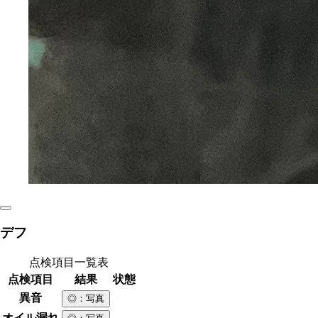
デフ
点検項目一覧表
点検項目
結果
状態
異音
◎
：写真
オイル漏れ