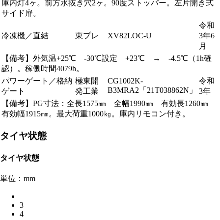
庫内灯4ヶ。前方水抜き穴2ヶ。90度ストッパー。左片開き式
サイド扉。
令和
冷凍機／直結
東プレ
XV82LOC-U
3年6
月
【備考】外気温+25℃ -30℃設定 +23℃ → -4.5℃（1h確
認）。稼働時間4079h。
パワーゲート／格納
極東開
CG1002K-
令和
B3MRA2「21T038862N」
ゲート
発工業
3年
【備考】PG寸法：全長1575㎜ 全幅1990㎜ 有効長1260㎜
有効幅1915㎜。最大荷重1000㎏。庫内リモコン付き。
タイヤ状態
タイヤ状態
単位：mm
3
4