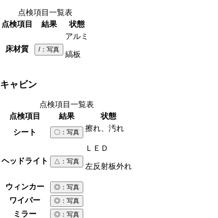
点検項目一覧表
点検項目
結果
状態
アルミ
床材質
/
：写真
縞板
キャビン
点検項目一覧表
点検項目
結果
状態
擦れ、汚れ
シート
〇
：写真
ＬＥＤ
ヘッドライト
△
：写真
左反射板外れ
ウィンカー
◎
：写真
ワイパー
◎
：写真
ミラー
◎
：写真