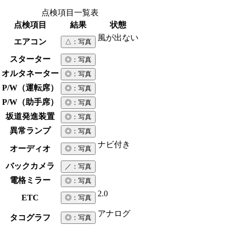
点検項目一覧表
点検項目
結果
状態
風が出ない
エアコン
△
：写真
スターター
◎
：写真
オルタネーター
◎
：写真
P/W（運転席）
◎
：写真
P/W（助手席）
◎
：写真
坂道発進装置
◎
：写真
異常ランプ
◎
：写真
ナビ付き
オーディオ
◎
：写真
バックカメラ
／
：写真
電格ミラー
◎
：写真
2.0
ETC
◎
：写真
アナログ
タコグラフ
◎
：写真