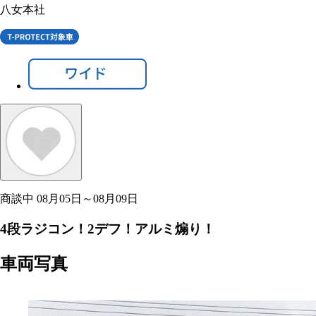
八女本社
商談中
08月05日～08月09日
4段ラジコン！2デフ！アルミ煽り！
車両写真