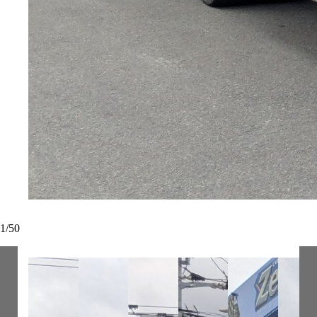
1
/
50