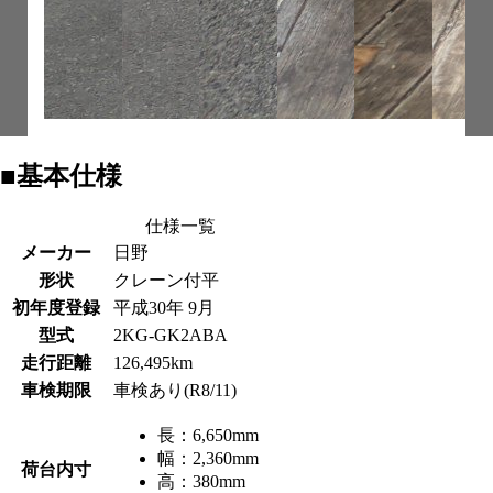
■基本仕様
仕様一覧
メーカー
日野
形状
クレーン付平
初年度登録
平成30年 9月
型式
2KG-GK2ABA
走行距離
126,495km
車検期限
車検あり(R8/11)
長：
6,650mm
幅：
2,360mm
荷台内寸
高：
380mm