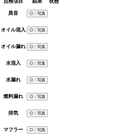
点検項目
結果
状態
異音
◎
：写真
オイル混入
◎
：写真
オイル漏れ
◎
：写真
水混入
◎
：写真
水漏れ
◎
：写真
燃料漏れ
◎
：写真
排気
◎
：写真
マフラー
◎
：写真