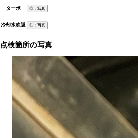
ターボ
◎
：写真
冷却水吹返
◎
：写真
点検箇所の写真