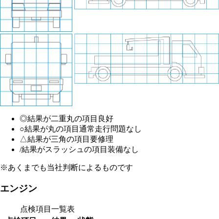
◎
結果が二重丸の項目
良好
○
結果が丸の項目
通常走行問題なし
△
結果が三角の項目
要修理
/
結果がスラッシュの項目
装備なし
※あくまでも当社判断によるものです
エンジン
点検項目一覧表