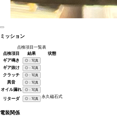
ミッション
点検項目一覧表
点検項目
結果
状態
ギア鳴き
◎
：写真
ギア抜け
◎
：写真
クラッチ
◎
：写真
異音
◎
：写真
オイル漏れ
◎
：写真
永久磁石式
リターダ
◎
：写真
電装関係