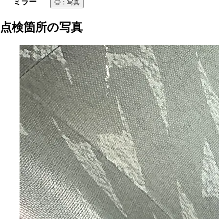
ミラー
◎
：写真
点検箇所の写真