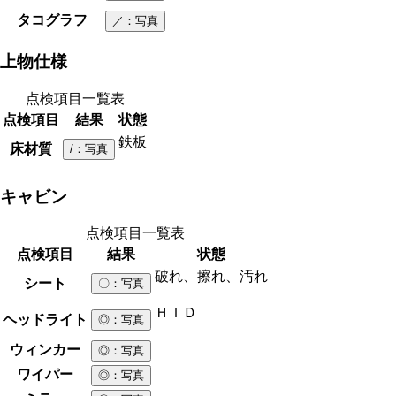
タコグラフ
／
：写真
上物仕様
点検項目一覧表
点検項目
結果
状態
鉄板
床材質
/
：写真
キャビン
点検項目一覧表
点検項目
結果
状態
破れ、擦れ、汚れ
シート
〇
：写真
ＨＩＤ
ヘッドライト
◎
：写真
ウィンカー
◎
：写真
ワイパー
◎
：写真