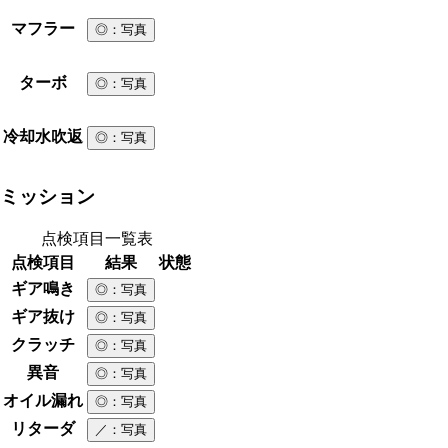
マフラー
◎
：写真
ターボ
◎
：写真
冷却水吹返
◎
：写真
ミッション
点検項目一覧表
点検項目
結果
状態
ギア鳴き
◎
：写真
ギア抜け
◎
：写真
クラッチ
◎
：写真
異音
◎
：写真
オイル漏れ
◎
：写真
リターダ
／
：写真