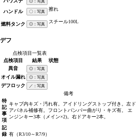
パワステ
◎
：写真
擦れ
ハンドル
〇
：写真
スチール
100L
燃料タンク
◎
：写真
デフ
点検項目一覧表
点検項目
結果
状態
異音
◎
：写真
オイル漏れ
◎
：写真
デフロック
／
：写真
備考
特
キャブ内キズ・汚れ有。アイドリングストップ付き。左ド
記
アパネル補修有。フロントバンパー曲がり・キズ有。 エ
事
ンジンキー3本（メイン×2)。右ドアキー2本。
項
記
録
有（R3/10～R7/9）