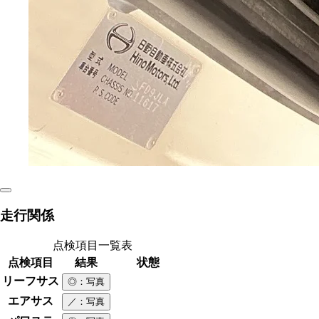
走行関係
点検項目一覧表
点検項目
結果
状態
リーフサス
◎
：写真
エアサス
／
：写真