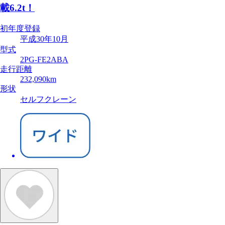
載6.2t！
初年度登録
平成30年10月
型式
2PG-FE2ABA
走行距離
232,090km
形状
セルフクレーン