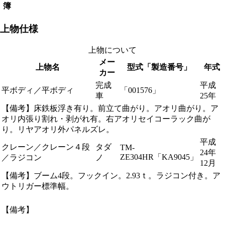
簿
上物仕様
上物について
メー
上物名
型式「製造番号」
年式
カー
完成
平成
平ボディ／平ボディ
「001576」
車
25年
【備考】床鉄板浮き有り。前立て曲がり。アオリ曲がり。ア
オリ内張り割れ・剥がれ有。右アオリセイコーラック曲が
り。リヤアオリ外パネルズレ。
平成
クレーン／クレーン４段
タダ
TM-
24年
ZE304HR「KA9045」
／ラジコン
ノ
12月
【備考】ブーム4段。フックイン。2.93ｔ。ラジコン付き。ア
ウトリガー標準幅。
【備考】