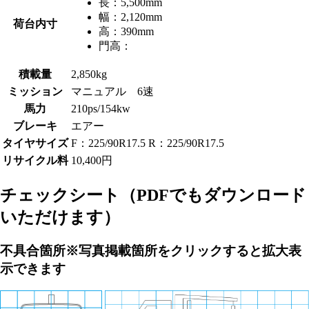
長：
5,500mm
幅：
2,120mm
荷台内寸
高：
390mm
門高：
積載量
2,850kg
ミッション
マニュアル 6速
馬力
210ps/154kw
ブレーキ
エアー
タイヤサイズ
F：225/90R17.5 R：225/90R17.5
リサイクル料
10,400円
チェックシート
（PDFでもダウンロード
いただけます）
不具合箇所
※写真掲載箇所をクリックすると拡大表
示できます