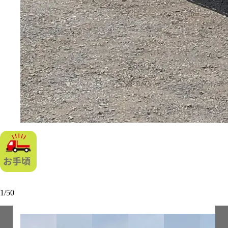
1
/
50