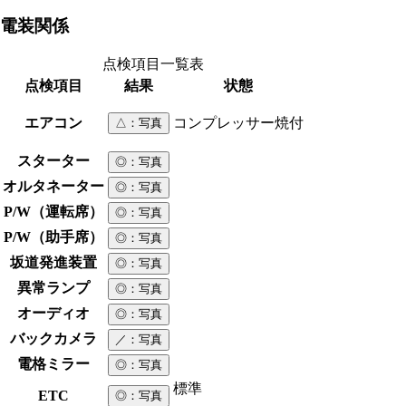
電装関係
点検項目一覧表
点検項目
結果
状態
エアコン
コンプレッサー焼付
△
：写真
スターター
◎
：写真
オルタネーター
◎
：写真
P/W（運転席）
◎
：写真
P/W（助手席）
◎
：写真
坂道発進装置
◎
：写真
異常ランプ
◎
：写真
オーディオ
◎
：写真
バックカメラ
／
：写真
電格ミラー
◎
：写真
標準
ETC
◎
：写真