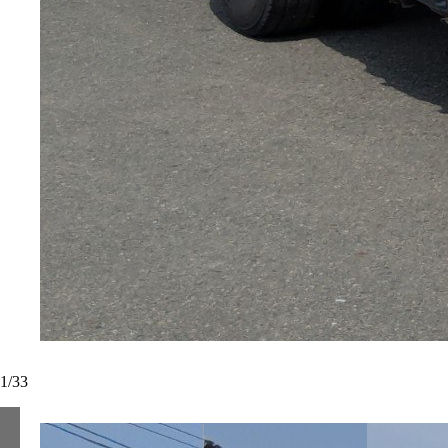
1
/
33