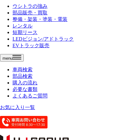
ウシトラの強み
部品販売・買取
整備・架装・塗装・電装
レンタル
短期リース
LEDビジョン/アドトラック
EVトラック販売
menu
車両検索
部品検索
購入の流れ
必要な書類
よくあるご質問
お気に入り一覧