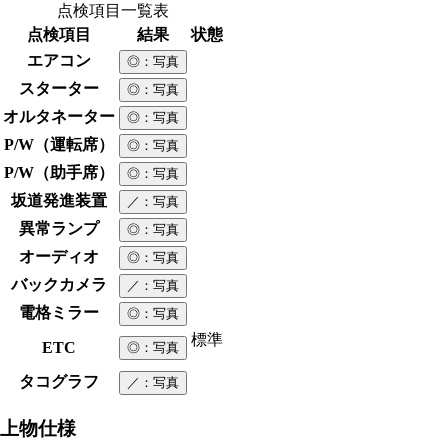
点検項目一覧表
点検項目
結果
状態
エアコン
◎
：写真
スターター
◎
：写真
オルタネーター
◎
：写真
P/W（運転席）
◎
：写真
P/W（助手席）
◎
：写真
坂道発進装置
／
：写真
異常ランプ
◎
：写真
オーディオ
◎
：写真
バックカメラ
／
：写真
電格ミラー
◎
：写真
標準
ETC
◎
：写真
タコグラフ
／
：写真
上物仕様