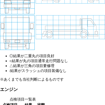
◎
結果が二重丸の項目
良好
○
結果が丸の項目
通常走行問題なし
△
結果が三角の項目
要修理
/
結果がスラッシュの項目
装備なし
※あくまでも当社判断によるものです
エンジン
点検項目一覧表
点検項目
結果
状態