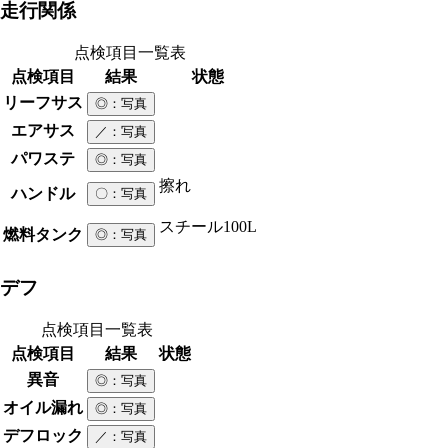
走行関係
点検項目一覧表
点検項目
結果
状態
リーフサス
◎
：写真
エアサス
／
：写真
パワステ
◎
：写真
擦れ
ハンドル
〇
：写真
スチール
100L
燃料タンク
◎
：写真
デフ
点検項目一覧表
点検項目
結果
状態
異音
◎
：写真
オイル漏れ
◎
：写真
デフロック
／
：写真