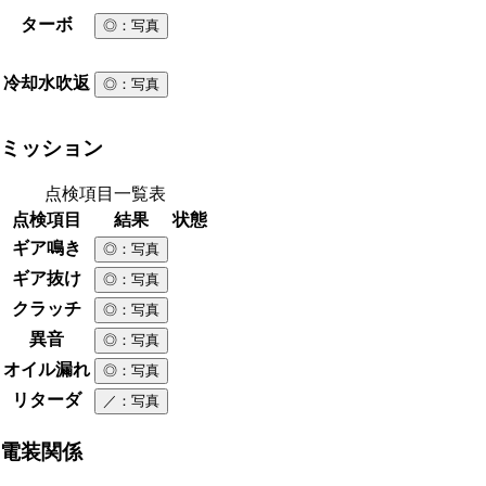
ターボ
◎
：写真
冷却水吹返
◎
：写真
ミッション
点検項目一覧表
点検項目
結果
状態
ギア鳴き
◎
：写真
ギア抜け
◎
：写真
クラッチ
◎
：写真
異音
◎
：写真
オイル漏れ
◎
：写真
リターダ
／
：写真
電装関係