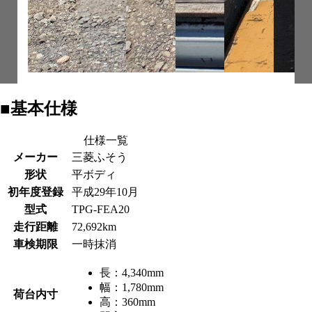
■基本仕様
仕様一覧
メーカー
三菱ふそう
形状
平ボディ
初年度登録
平成29年10月
型式
TPG-FEA20
走行距離
72,692km
車検期限
一時抹消
長：
4,340mm
幅：
1,780mm
荷台内寸
高：
360mm