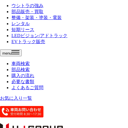
ウシトラの強み
部品販売・買取
整備・架装・塗装・電装
レンタル
短期リース
LEDビジョン/アドトラック
EVトラック販売
menu
車両検索
部品検索
購入の流れ
必要な書類
よくあるご質問
お気に入り一覧