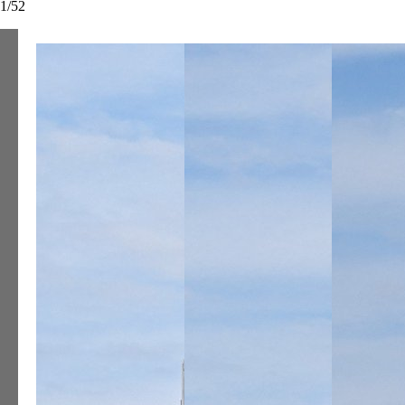
1
/
52