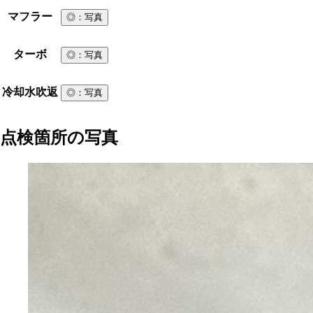
マフラー
◎
：写真
ターボ
◎
：写真
冷却水吹返
◎
：写真
点検箇所の写真