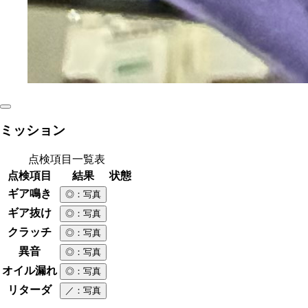
ミッション
点検項目一覧表
点検項目
結果
状態
ギア鳴き
◎
：写真
ギア抜け
◎
：写真
クラッチ
◎
：写真
異音
◎
：写真
オイル漏れ
◎
：写真
リターダ
／
：写真