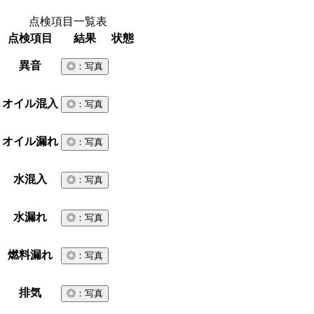
点検項目一覧表
点検項目
結果
状態
異音
◎
：写真
オイル混入
◎
：写真
オイル漏れ
◎
：写真
水混入
◎
：写真
水漏れ
◎
：写真
燃料漏れ
◎
：写真
排気
◎
：写真