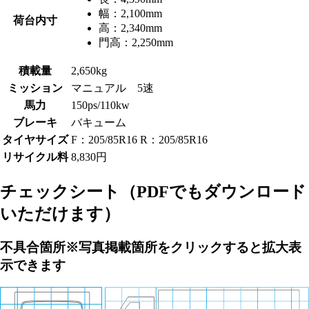
幅：
2,100mm
荷台内寸
高：
2,340mm
門高：
2,250mm
積載量
2,650kg
ミッション
マニュアル 5速
馬力
150ps/110kw
ブレーキ
バキューム
タイヤサイズ
F：205/85R16 R：205/85R16
リサイクル料
8,830円
チェックシート
（PDFでもダウンロード
いただけます）
不具合箇所
※写真掲載箇所をクリックすると拡大表
示できます