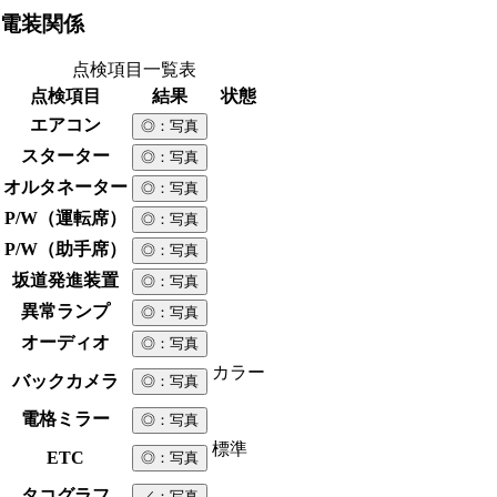
電装関係
点検項目一覧表
点検項目
結果
状態
エアコン
◎
：写真
スターター
◎
：写真
オルタネーター
◎
：写真
P/W（運転席）
◎
：写真
P/W（助手席）
◎
：写真
坂道発進装置
◎
：写真
異常ランプ
◎
：写真
オーディオ
◎
：写真
カラー
バックカメラ
◎
：写真
電格ミラー
◎
：写真
標準
ETC
◎
：写真
タコグラフ
／
：写真