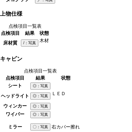
上物仕様
点検項目一覧表
点検項目
結果
状態
木材
床材質
/
：写真
キャビン
点検項目一覧表
点検項目
結果
状態
シート
◎
：写真
ＬＥＤ
ヘッドライト
◎
：写真
ウィンカー
◎
：写真
ワイパー
◎
：写真
ミラー
右カバー擦れ
〇
：写真