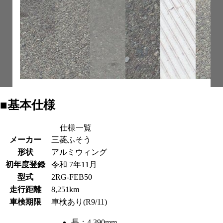
■基本仕様
仕様一覧
メーカー
三菱ふそう
形状
アルミウィング
初年度登録
令和 7年11月
型式
2RG-FEB50
走行距離
8,251km
車検期限
車検あり(R9/11)
長：
4,390mm