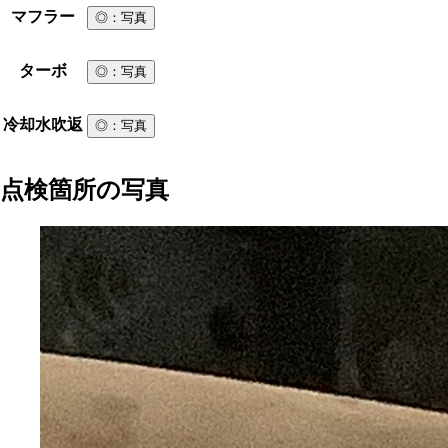
マフラー
◎
：写真
ターボ
◎
：写真
冷却水吹返
◎
：写真
点検箇所の写真