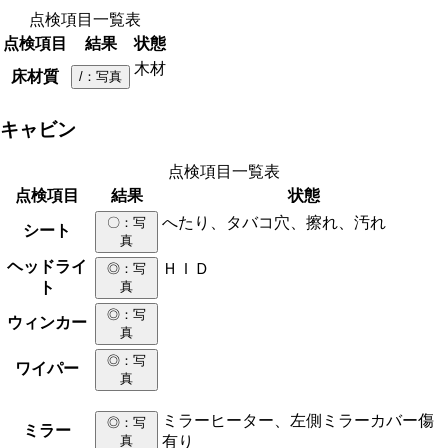
点検項目一覧表
点検項目
結果
状態
木材
床材質
/
：写真
キャビン
点検項目一覧表
点検項目
結果
状態
へたり、タバコ穴、擦れ、汚れ
〇
：写
シート
真
ヘッドライ
ＨＩＤ
◎
：写
ト
真
◎
：写
ウィンカー
真
◎
：写
ワイパー
真
ミラーヒーター、左側ミラーカバー傷
◎
：写
ミラー
真
有り