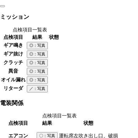
ミッション
点検項目一覧表
点検項目
結果
状態
ギア鳴き
◎
：写真
ギア抜け
◎
：写真
クラッチ
◎
：写真
異音
◎
：写真
オイル漏れ
◎
：写真
リターダ
／
：写真
電装関係
点検項目一覧表
点検項目
結果
状態
エアコン
運転席左吹き出し口、破損
〇
：写真