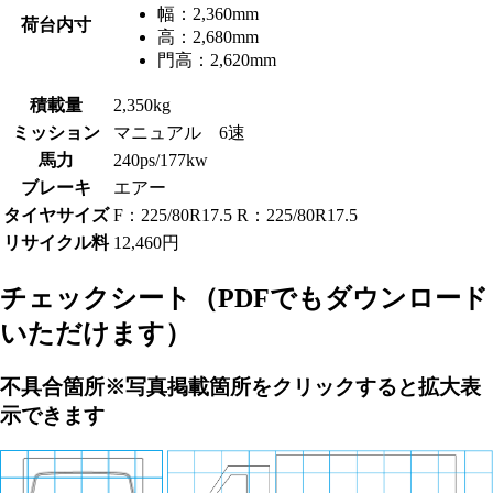
幅：
2,360mm
荷台内寸
高：
2,680mm
門高：
2,620mm
積載量
2,350kg
ミッション
マニュアル 6速
馬力
240ps/177kw
ブレーキ
エアー
タイヤサイズ
F：225/80R17.5 R：225/80R17.5
リサイクル料
12,460円
チェックシート
（PDFでもダウンロード
いただけます）
不具合箇所
※写真掲載箇所をクリックすると拡大表
示できます