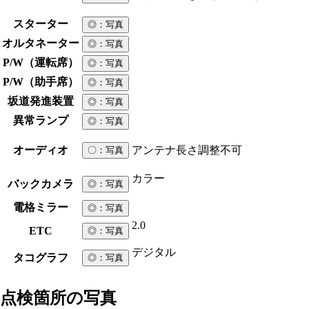
スターター
◎
：写真
オルタネーター
◎
：写真
P/W（運転席）
◎
：写真
P/W（助手席）
◎
：写真
坂道発進装置
◎
：写真
異常ランプ
◎
：写真
オーディオ
アンテナ長さ調整不可
〇
：写真
カラー
バックカメラ
◎
：写真
電格ミラー
◎
：写真
2.0
ETC
◎
：写真
デジタル
タコグラフ
◎
：写真
点検箇所の写真