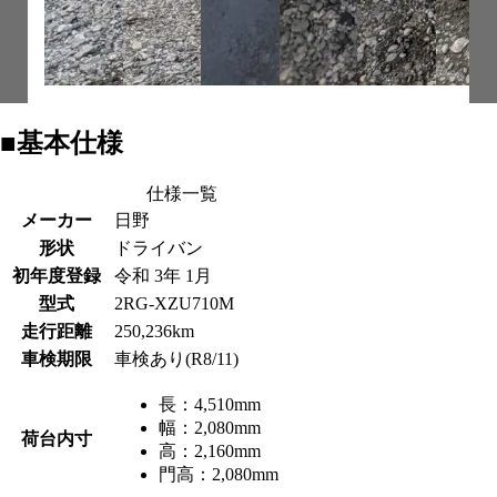
■基本仕様
仕様一覧
メーカー
日野
形状
ドライバン
初年度登録
令和 3年 1月
型式
2RG-XZU710M
走行距離
250,236km
車検期限
車検あり(R8/11)
長：
4,510mm
幅：
2,080mm
荷台内寸
高：
2,160mm
門高：
2,080mm