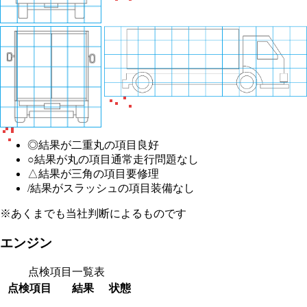
◎
結果が二重丸の項目
良好
○
結果が丸の項目
通常走行問題なし
△
結果が三角の項目
要修理
/
結果がスラッシュの項目
装備なし
※あくまでも当社判断によるものです
エンジン
点検項目一覧表
点検項目
結果
状態