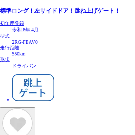
標準ロング！左サイドドア！跳ね上げゲート！
初年度登録
令和 8年 4月
型式
2RG-FEAV0
走行距離
550km
形状
ドライバン