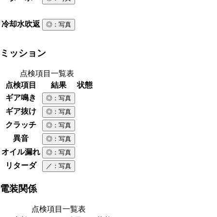
冷却水吹返
◎
：写真
ミッション
点検項目一覧表
点検項目
結果
状態
ギア鳴き
◎
：写真
ギア抜け
◎
：写真
クラッチ
◎
：写真
異音
◎
：写真
オイル漏れ
◎
：写真
リターダ
／
：写真
電装関係
点検項目一覧表