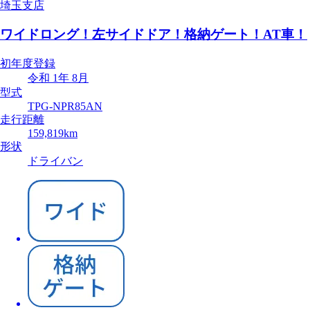
埼玉支店
ワイドロング！左サイドドア！格納ゲート！AT車！
初年度登録
令和 1年 8月
型式
TPG-NPR85AN
走行距離
159,819km
形状
ドライバン