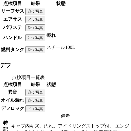
点検項目
結果
状態
リーフサス
◎
：写真
エアサス
／
：写真
パワステ
◎
：写真
擦れ
ハンドル
〇
：写真
スチール
100L
燃料タンク
◎
：写真
デフ
点検項目一覧表
点検項目
結果
状態
異音
◎
：写真
オイル漏れ
◎
：写真
デフロック
／
：写真
備考
特
キャブ内キズ、汚れ。アイドリングストップ付。 エンジ
記