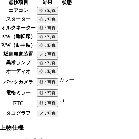
点検項目
結果
状態
エアコン
◎
：写真
スターター
◎
：写真
オルタネーター
◎
：写真
P/W（運転席）
◎
：写真
P/W（助手席）
◎
：写真
坂道発進装置
／
：写真
異常ランプ
◎
：写真
オーディオ
◎
：写真
カラー
バックカメラ
◎
：写真
電格ミラー
◎
：写真
2.0
ETC
◎
：写真
タコグラフ
／
：写真
上物仕様