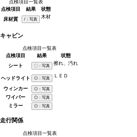
点検項目一覧表
点検項目
結果
状態
木材
床材質
/
：写真
キャビン
点検項目一覧表
点検項目
結果
状態
擦れ、汚れ
シート
〇
：写真
ＬＥＤ
ヘッドライト
◎
：写真
ウィンカー
◎
：写真
ワイパー
◎
：写真
ミラー
◎
：写真
走行関係
点検項目一覧表