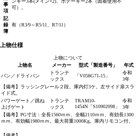
ンキー3本(メイン×2)、ボデーキー2本（固着使用不
事
可）。
項
記
録
有（R3/9～R5/11、R7/11）
簿
上物仕様
上物について
上物名
メーカー
型式「製造番号」
年式
トランテ
令和
バン／ドライバン
「V058G71-15」
ックス
3年
【備考】ラッシングレール２段。庫内灯3ケ。左サイド扉スラ
イド式。
パワーゲート／跳ね
トランテ
TRAM10-
令和
1454N「S10902098」
上げゲート
ックス
3年
【備考】PG寸法：全長1560ｍｍ、全幅2110ｍｍ、有効長1300
ｍｍ、有効幅1980ｍｍ。最大荷重1000Kg。庫内リモコン付。
【備考】