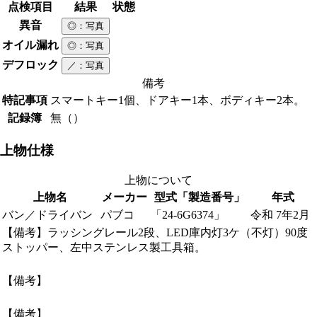
点検項目
結果
状態
異音
◎
：写真
オイル漏れ
◎
：写真
デフロック
／
：写真
備考
特記事項
スマートキー1個、ドアキー1本、ボディキー2本。
記録簿
無（）
上物仕様
上物について
上物名
メーカー
型式「製造番号」
年式
バン／ドライバン
パブコ
「24-6G6374」
令和 7年2月
【備考】ラッシングレール2段、LED庫内灯3ケ（不灯）90度
ストッパー、左中ステンレス製工具箱。
【備考】
【備考】