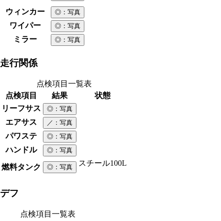
ウィンカー
◎
：写真
ワイパー
◎
：写真
ミラー
◎
：写真
走行関係
点検項目一覧表
点検項目
結果
状態
リーフサス
◎
：写真
エアサス
／
：写真
パワステ
◎
：写真
ハンドル
◎
：写真
スチール
100L
燃料タンク
◎
：写真
デフ
点検項目一覧表