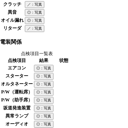
クラッチ
／
：写真
異音
◎
：写真
オイル漏れ
◎
：写真
リターダ
／
：写真
電装関係
点検項目一覧表
点検項目
結果
状態
エアコン
◎
：写真
スターター
◎
：写真
オルタネーター
◎
：写真
P/W（運転席）
◎
：写真
P/W（助手席）
◎
：写真
坂道発進装置
◎
：写真
異常ランプ
◎
：写真
オーディオ
◎
：写真