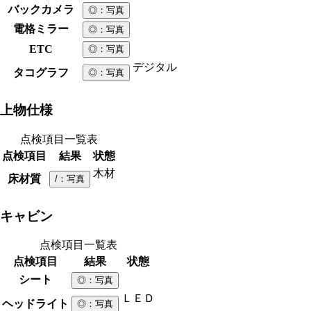
バックカメラ
◎
：写真
電格ミラー
◎
：写真
ETC
◎
：写真
デジタル
タコグラフ
◎
：写真
上物仕様
点検項目一覧表
点検項目
結果
状態
木材
床材質
/
：写真
キャビン
点検項目一覧表
点検項目
結果
状態
シート
◎
：写真
ＬＥＤ
ヘッドライト
◎
：写真