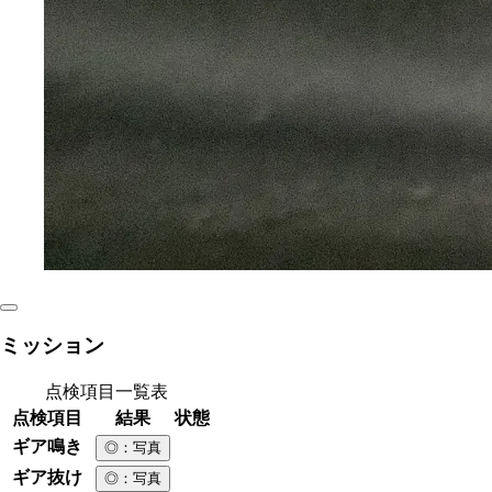
ミッション
点検項目一覧表
点検項目
結果
状態
ギア鳴き
◎
：写真
ギア抜け
◎
：写真