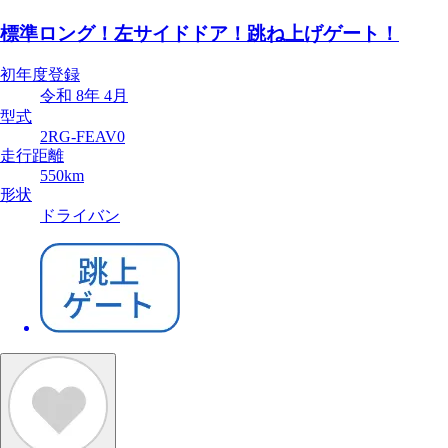
標準ロング！左サイドドア！跳ね上げゲート！
初年度登録
令和 8年 4月
型式
2RG-FEAV0
走行距離
550km
形状
ドライバン