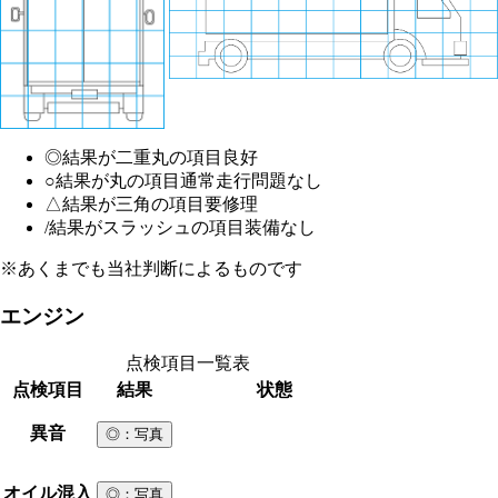
◎
結果が二重丸の項目
良好
○
結果が丸の項目
通常走行問題なし
△
結果が三角の項目
要修理
/
結果がスラッシュの項目
装備なし
※あくまでも当社判断によるものです
エンジン
点検項目一覧表
点検項目
結果
状態
異音
◎
：写真
オイル混入
◎
：写真