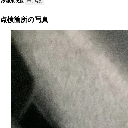
冷却水吹返
◎
：写真
点検箇所の写真