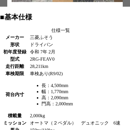
■基本仕様
仕様一覧
メーカー
三菱ふそう
形状
ドライバン
初年度登録
令和 7年 2月
型式
2RG-FEAV0
走行距離
28,211km
車検期限
車検あり(R9/02)
長：
4,500mm
幅：
1,770mm
荷台内寸
高：
2,090mm
門高：
2,000mm
積載量
2,000kg
ミッション
オートマ（２ペダル） デュオニック 6速