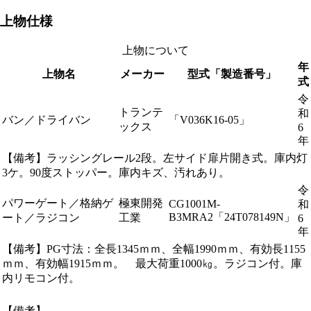
上物仕様
上物について
年
上物名
メーカー
型式「製造番号」
式
令
トランテ
和
バン／ドライバン
「V036K16-05」
ックス
6
年
【備考】ラッシングレール2段。左サイド扉片開き式。庫内灯
3ケ。90度ストッパー。庫内キズ、汚れあり。
令
パワーゲート／格納ゲ
極東開発
CG1001M-
和
B3MRA2「24T078149N」
ート／ラジコン
工業
6
年
【備考】PG寸法：全長1345ｍｍ、全幅1990ｍｍ、有効長1155
ｍｍ、有効幅1915ｍｍ。 最大荷重1000㎏。ラジコン付。庫
内リモコン付。
【備考】