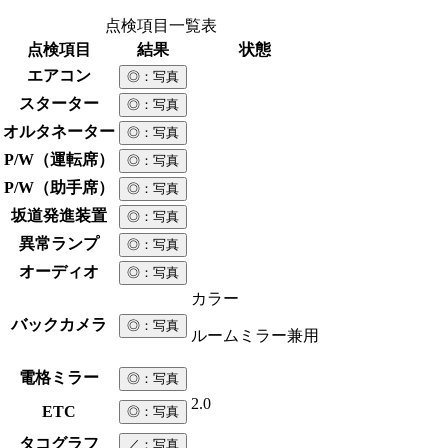
点検項目一覧表
点検項目
結果
状態
エアコン
◎
：写真
スターター
◎
：写真
オルタネーター
◎
：写真
P/W（運転席）
◎
：写真
P/W（助手席）
◎
：写真
坂道発進装置
◎
：写真
異常ランプ
◎
：写真
オーディオ
◎
：写真
カラー
バックカメラ
◎
：写真
ルームミラー兼用
電格ミラー
◎
：写真
2.0
ETC
◎
：写真
タコグラフ
／
：写真