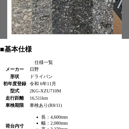
■基本仕様
仕様一覧
メーカー
日野
形状
ドライバン
初年度登録
令和 6年11月
型式
2KG-XZU710M
走行距離
16,511km
車検期限
車検あり(R8/11)
長：
4,600mm
幅：
2,080mm
荷台内寸