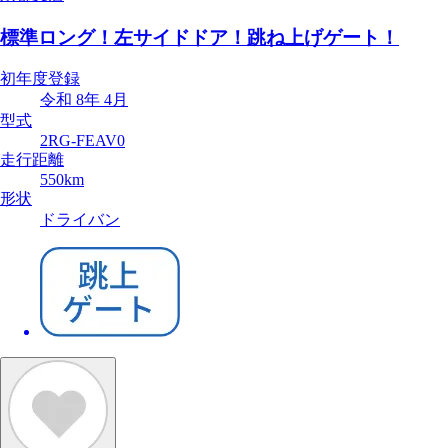
標準ロング！左サイドドア！跳ね上げゲート！
初年度登録
令和 8年 4月
型式
2RG-FEAV0
走行距離
550km
形状
ドライバン