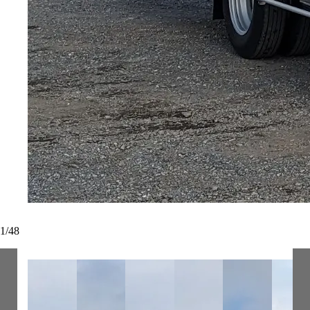
1
/
48