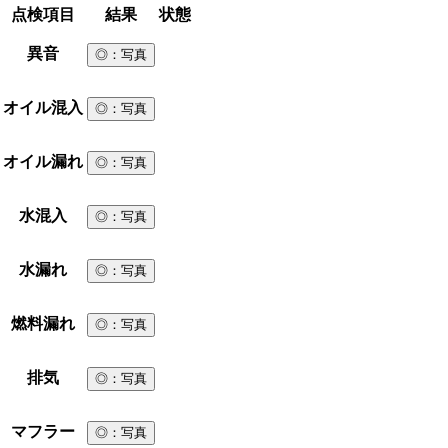
点検項目
結果
状態
異音
◎
：写真
オイル混入
◎
：写真
オイル漏れ
◎
：写真
水混入
◎
：写真
水漏れ
◎
：写真
燃料漏れ
◎
：写真
排気
◎
：写真
マフラー
◎
：写真