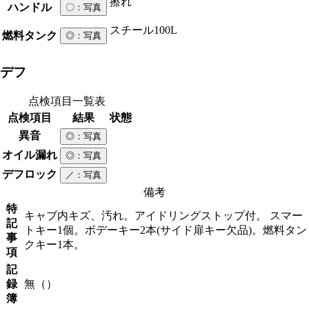
擦れ
ハンドル
〇
：写真
スチール
100L
燃料タンク
◎
：写真
デフ
点検項目一覧表
点検項目
結果
状態
異音
◎
：写真
オイル漏れ
◎
：写真
デフロック
／
：写真
備考
特
キャブ内キズ、汚れ。アイドリングストップ付。 スマー
記
トキー1個。ボデーキー2本(サイド扉キー欠品)。燃料タン
事
クキー1本。
項
記
録
無（）
簿