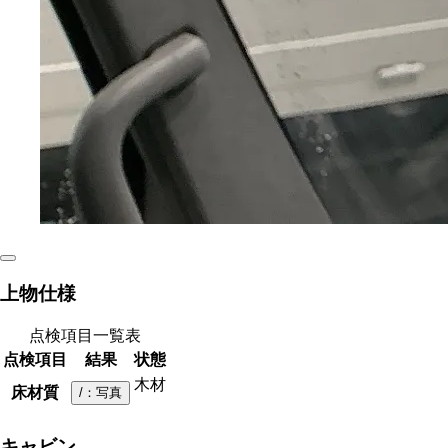
上物仕様
点検項目一覧表
点検項目
結果
状態
木材
床材質
/
：写真
キャビン