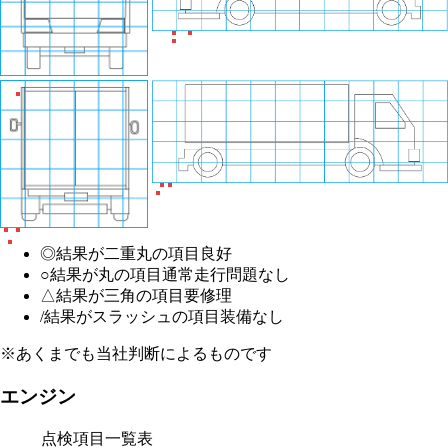
◎
結果が二重丸の項目
良好
○
結果が丸の項目
通常走行問題なし
△
結果が三角の項目
要修理
/
結果がスラッシュの項目
装備なし
※あくまでも当社判断によるものです
エンジン
点検項目一覧表