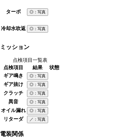
ターボ
◎
：写真
冷却水吹返
◎
：写真
ミッション
点検項目一覧表
点検項目
結果
状態
ギア鳴き
◎
：写真
ギア抜け
◎
：写真
クラッチ
◎
：写真
異音
◎
：写真
オイル漏れ
◎
：写真
リターダ
／
：写真
電装関係