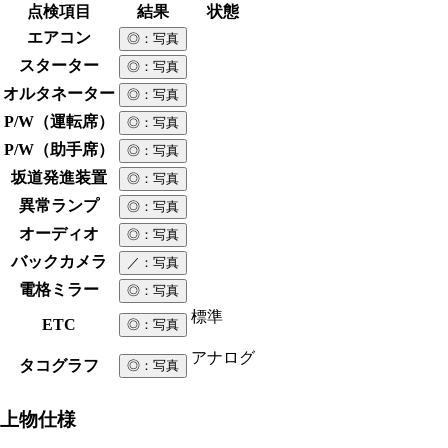
点検項目
結果
状態
エアコン
◎
：写真
スターター
◎
：写真
オルタネーター
◎
：写真
P/W（運転席）
◎
：写真
P/W（助手席）
◎
：写真
坂道発進装置
◎
：写真
異常ランプ
◎
：写真
オーディオ
◎
：写真
バックカメラ
／
：写真
電格ミラー
◎
：写真
標準
ETC
◎
：写真
アナログ
タコグラフ
◎
：写真
上物仕様