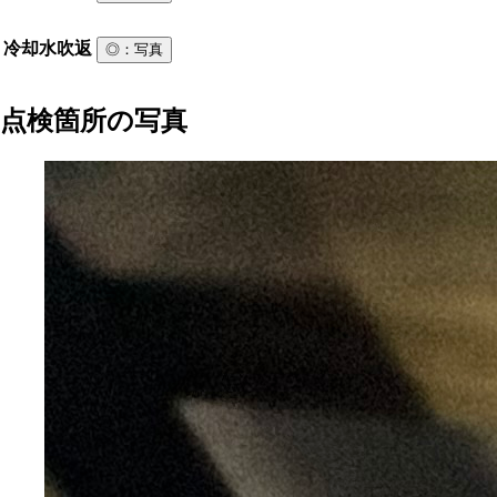
冷却水吹返
◎
：写真
点検箇所の写真