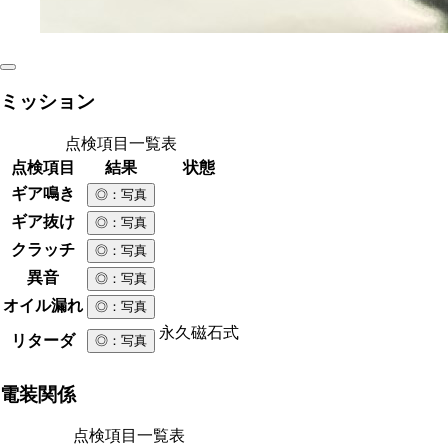
ミッション
点検項目一覧表
点検項目
結果
状態
ギア鳴き
◎
：写真
ギア抜け
◎
：写真
クラッチ
◎
：写真
異音
◎
：写真
オイル漏れ
◎
：写真
永久磁石式
リターダ
◎
：写真
電装関係
点検項目一覧表