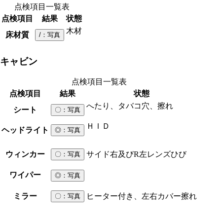
点検項目一覧表
点検項目
結果
状態
木材
床材質
/
：写真
キャビン
点検項目一覧表
点検項目
結果
状態
へたり、タバコ穴、擦れ
シート
〇
：写真
ＨＩＤ
ヘッドライト
◎
：写真
ウィンカー
サイド右及びR左レンズひび
〇
：写真
ワイパー
◎
：写真
ミラー
ヒーター付き、左右カバー擦れ
〇
：写真