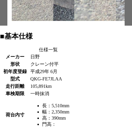
■基本仕様
仕様一覧
メーカー
日野
形状
クレーン付平
初年度登録
平成29年 6月
型式
QKG-FE7JLAA
走行距離
105,891km
車検期限
一時抹消
長：
5,510mm
幅：
2,350mm
荷台内寸
高：
390mm
門高：