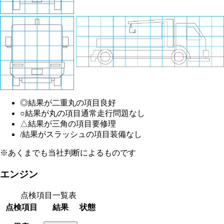
◎
結果が二重丸の項目
良好
○
結果が丸の項目
通常走行問題なし
△
結果が三角の項目
要修理
/
結果がスラッシュの項目
装備なし
※あくまでも当社判断によるものです
エンジン
点検項目一覧表
点検項目
結果
状態