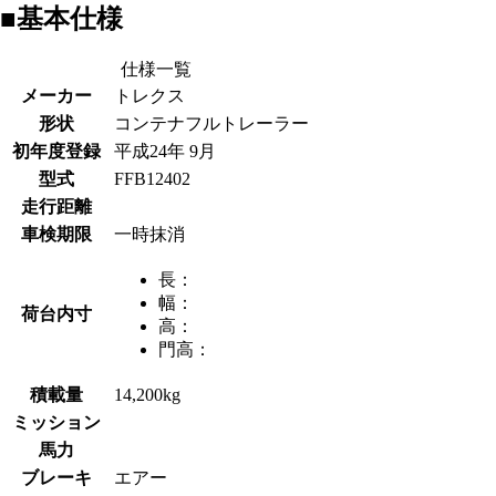
■基本仕様
仕様一覧
メーカー
トレクス
形状
コンテナフルトレーラー
初年度登録
平成24年 9月
型式
FFB12402
走行距離
車検期限
一時抹消
長：
幅：
荷台内寸
高：
門高：
積載量
14,200kg
ミッション
馬力
ブレーキ
エアー