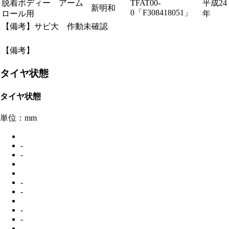
脱着ボディー アーム
TFAT00-
平成24
新明和
0「F308418051」
ロール用
年
【備考】サビ大 作動未確認
【備考】
タイヤ状態
タイヤ状態
単位：mm
-
-
-
-
-
-
-