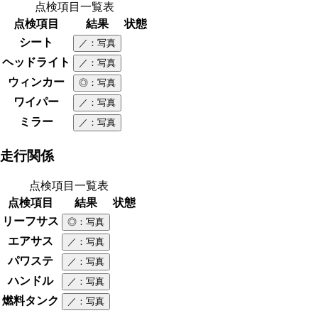
点検項目一覧表
点検項目
結果
状態
シート
／
：写真
ヘッドライト
／
：写真
ウィンカー
◎
：写真
ワイパー
／
：写真
ミラー
／
：写真
走行関係
点検項目一覧表
点検項目
結果
状態
リーフサス
◎
：写真
エアサス
／
：写真
パワステ
／
：写真
ハンドル
／
：写真
燃料タンク
／
：写真