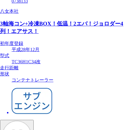
0738133
八女本社
3軸海コン+冷凍BOX！低温！2エバ！ジョロダー4
列！エアサス！
初年度登録
平成28年12月
型式
TC36H1C34改
走行距離
形状
コンテナトレーラー