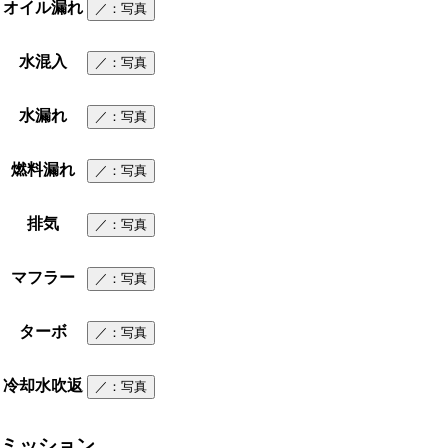
オイル漏れ
／
：写真
水混入
／
：写真
水漏れ
／
：写真
燃料漏れ
／
：写真
排気
／
：写真
マフラー
／
：写真
ターボ
／
：写真
冷却水吹返
／
：写真
ミッション