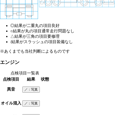
◎
結果が二重丸の項目
良好
○
結果が丸の項目
通常走行問題なし
△
結果が三角の項目
要修理
/
結果がスラッシュの項目
装備なし
※あくまでも当社判断によるものです
エンジン
点検項目一覧表
点検項目
結果
状態
異音
／
：写真
オイル混入
／
：写真