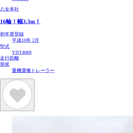
八女本社
16輪！幅3.3m！
初年度登録
平成10年 2月
型式
YDT4069
走行距離
形状
重機運搬トレーラー