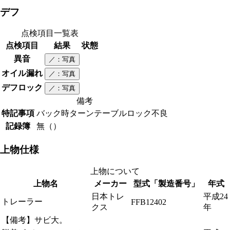
デフ
点検項目一覧表
点検項目
結果
状態
異音
／
：写真
オイル漏れ
／
：写真
デフロック
／
：写真
備考
特記事項
バック時ターンテーブルロック不良
記録簿
無（）
上物仕様
上物について
上物名
メーカー
型式「製造番号」
年式
日本トレ
平成24
トレーラー
FFB12402
クス
年
【備考】サビ大。