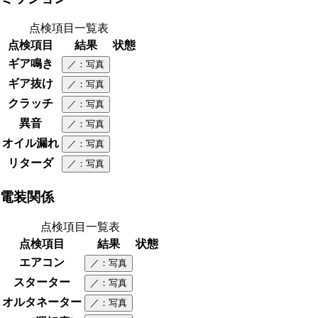
点検項目一覧表
点検項目
結果
状態
ギア鳴き
／
：写真
ギア抜け
／
：写真
クラッチ
／
：写真
異音
／
：写真
オイル漏れ
／
：写真
リターダ
／
：写真
電装関係
点検項目一覧表
点検項目
結果
状態
エアコン
／
：写真
スターター
／
：写真
オルタネーター
／
：写真