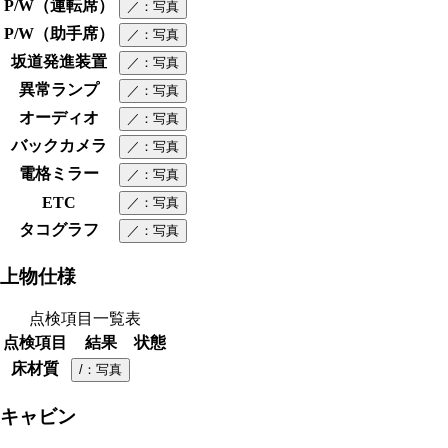
P/W（運転席）
／
：写真
P/W（助手席）
／
：写真
坂道発進装置
／
：写真
異常ランプ
／
：写真
オーディオ
／
：写真
バックカメラ
／
：写真
電格ミラー
／
：写真
ETC
／
：写真
タコグラフ
／
：写真
上物仕様
点検項目一覧表
点検項目
結果
状態
床材質
/
：写真
キャビン