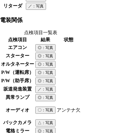
リターダ
／
：写真
電装関係
点検項目一覧表
点検項目
結果
状態
エアコン
◎
：写真
スターター
◎
：写真
オルタネーター
◎
：写真
P/W（運転席）
◎
：写真
P/W（助手席）
◎
：写真
坂道発進装置
／
：写真
異常ランプ
◎
：写真
オーディオ
アンテナ欠
〇
：写真
バックカメラ
△
：写真
電格ミラー
◎
：写真