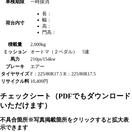
車検期限
一時抹消
長：
幅：
荷台内寸
高：
門高：
積載量
2,000kg
ミッション
オートマ（２ペダル） 5速
馬力
210ps/154kw
ブレーキ
エアー
タイヤサイズ
F：225/80R17.5 R：225/80R17.5
リサイクル料
10,400円
チェックシート
（PDFでもダウンロード
いただけます）
不具合箇所
※写真掲載箇所をクリックすると拡大表
示できます