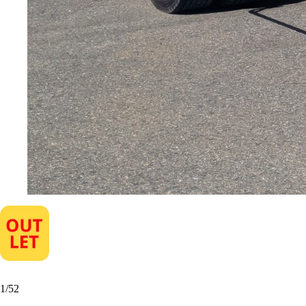
1
/
52