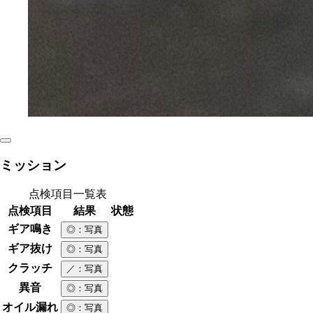
ミッション
点検項目一覧表
点検項目
結果
状態
ギア鳴き
◎
：写真
ギア抜け
◎
：写真
クラッチ
／
：写真
異音
◎
：写真
オイル漏れ
◎
：写真