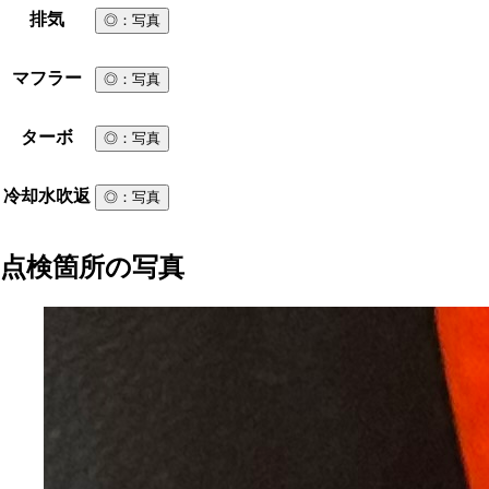
排気
◎
：写真
マフラー
◎
：写真
ターボ
◎
：写真
冷却水吹返
◎
：写真
点検箇所の写真