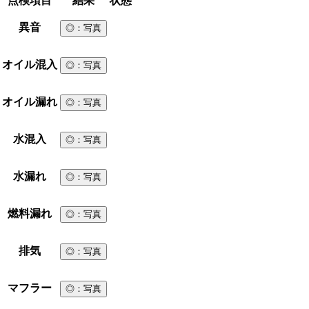
点検項目
結果
状態
異音
◎
：写真
オイル混入
◎
：写真
オイル漏れ
◎
：写真
水混入
◎
：写真
水漏れ
◎
：写真
燃料漏れ
◎
：写真
排気
◎
：写真
マフラー
◎
：写真