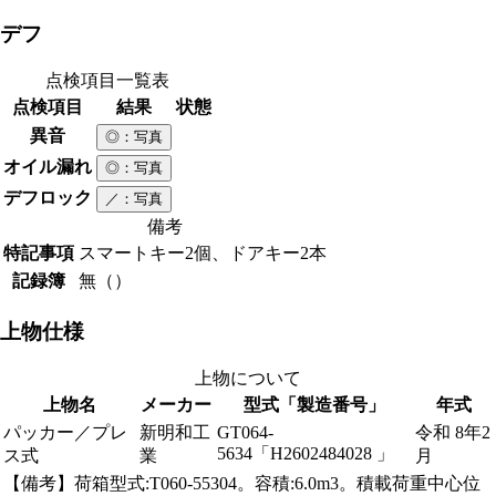
デフ
点検項目一覧表
点検項目
結果
状態
異音
◎
：写真
オイル漏れ
◎
：写真
デフロック
／
：写真
備考
特記事項
スマートキー2個、ドアキー2本
記録簿
無（）
上物仕様
上物について
上物名
メーカー
型式「製造番号」
年式
パッカー／プレ
新明和工
GT064-
令和 8年2
5634「H2602484028 」
ス式
業
月
【備考】荷箱型式:T060-55304。容積:6.0m3。積載荷重中心位