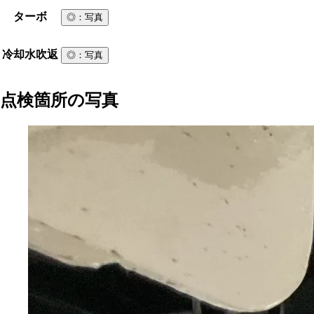
ターボ
◎
：写真
冷却水吹返
◎
：写真
点検箇所の写真