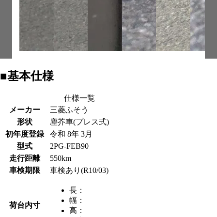
■基本仕様
仕様一覧
メーカー
三菱ふそう
形状
塵芥車(プレス式)
初年度登録
令和 8年 3月
型式
2PG-FEB90
走行距離
550km
車検期限
車検あり(R10/03)
長：
幅：
荷台内寸
高：