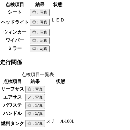
点検項目
結果
状態
シート
◎
：写真
ＬＥＤ
ヘッドライト
◎
：写真
ウィンカー
◎
：写真
ワイパー
◎
：写真
ミラー
◎
：写真
走行関係
点検項目一覧表
点検項目
結果
状態
リーフサス
◎
：写真
エアサス
／
：写真
パワステ
◎
：写真
ハンドル
◎
：写真
スチール
100L
燃料タンク
◎
：写真