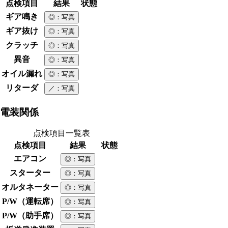
点検項目
結果
状態
ギア鳴き
◎
：写真
ギア抜け
◎
：写真
クラッチ
◎
：写真
異音
◎
：写真
オイル漏れ
◎
：写真
リターダ
／
：写真
電装関係
点検項目一覧表
点検項目
結果
状態
エアコン
◎
：写真
スターター
◎
：写真
オルタネーター
◎
：写真
P/W（運転席）
◎
：写真
P/W（助手席）
◎
：写真