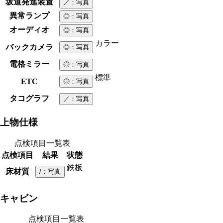
坂道発進装置
／
：写真
異常ランプ
◎
：写真
オーディオ
◎
：写真
カラー
バックカメラ
◎
：写真
電格ミラー
◎
：写真
標準
ETC
◎
：写真
タコグラフ
／
：写真
上物仕様
点検項目一覧表
点検項目
結果
状態
鉄板
床材質
/
：写真
キャビン
点検項目一覧表