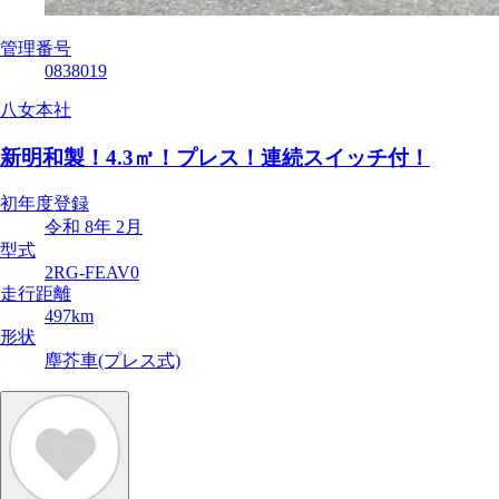
管理番号
0838019
八女本社
新明和製！4.3㎥！プレス！連続スイッチ付！
初年度登録
令和 8年 2月
型式
2RG-FEAV0
走行距離
497km
形状
塵芥車(プレス式)