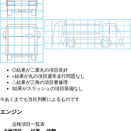
◎
結果が二重丸の項目
良好
○
結果が丸の項目
通常走行問題なし
△
結果が三角の項目
要修理
/
結果がスラッシュの項目
装備なし
※あくまでも当社判断によるものです
エンジン
点検項目一覧表