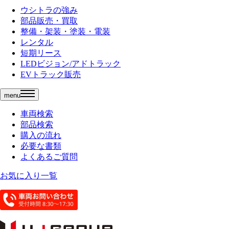
ウシトラの強み
部品販売・買取
整備・架装・塗装・電装
レンタル
短期リース
LEDビジョン/アドトラック
EVトラック販売
menu
車両検索
部品検索
購入の流れ
必要な書類
よくあるご質問
お気に入り一覧