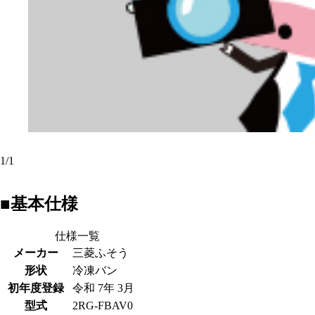
1
/
1
■基本仕様
仕様一覧
メーカー
三菱ふそう
形状
冷凍バン
初年度登録
令和 7年 3月
型式
2RG-FBAV0