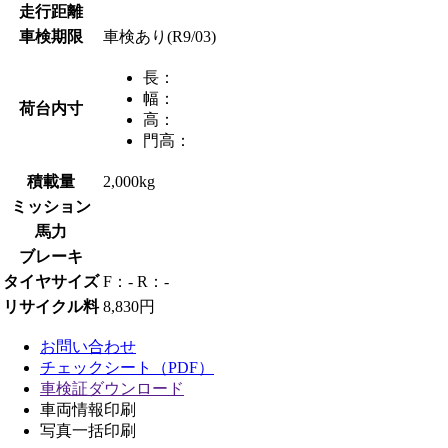
走行距離
車検期限
車検あり(R9/03)
長：
幅：
荷台内寸
高：
門高：
積載量
2,000kg
ミッション
馬力
ブレーキ
タイヤサイズ
F：- R：-
リサイクル料
8,830円
お問い合わせ
チェックシート（PDF）
車検証ダウンロード
車両情報印刷
写真一括印刷