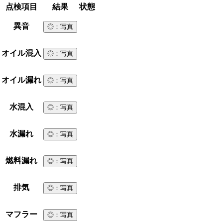
点検項目
結果
状態
異音
◎
：写真
オイル混入
◎
：写真
オイル漏れ
◎
：写真
水混入
◎
：写真
水漏れ
◎
：写真
燃料漏れ
◎
：写真
排気
◎
：写真
マフラー
◎
：写真