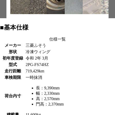
■基本仕様
仕様一覧
メーカー
三菱ふそう
形状
冷凍ウィング
初年度登録
令和 2年 3月
型式
2PG-FS74HZ
走行距離
719,429km
車検期限
一時抹消
長：
9,390mm
幅：
2,330mm
荷台内寸
高：
2,570mm
門高：
2,370mm
積載量
11,600kg