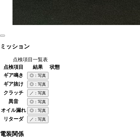
ミッション
点検項目一覧表
点検項目
結果
状態
ギア鳴き
◎
：写真
ギア抜け
◎
：写真
クラッチ
／
：写真
異音
◎
：写真
オイル漏れ
◎
：写真
リターダ
／
：写真
電装関係