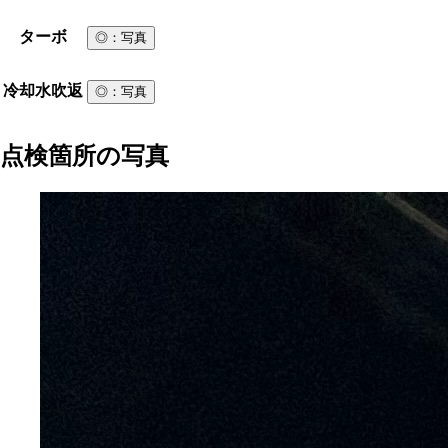
ターボ
◎
：写真
冷却水吹返
◎
：写真
点検箇所の写真