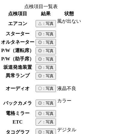
点検項目一覧表
点検項目
結果
状態
風が出ない
エアコン
△
：写真
スターター
◎
：写真
オルタネーター
◎
：写真
P/W（運転席）
◎
：写真
P/W（助手席）
◎
：写真
坂道発進装置
◎
：写真
異常ランプ
◎
：写真
オーディオ
液晶不良
〇
：写真
カラー
バックカメラ
◎
：写真
電格ミラー
◎
：写真
ETC
／
：写真
デジタル
タコグラフ
◎
：写真