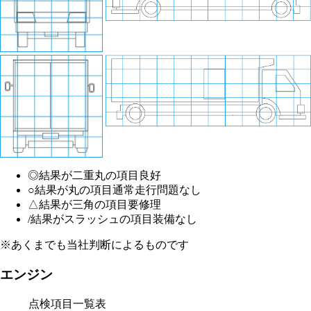
◎
結果が二重丸の項目
良好
○
結果が丸の項目
通常走行問題なし
△
結果が三角の項目
要修理
/
結果がスラッシュの項目
装備なし
※あくまでも当社判断によるものです
エンジン
点検項目一覧表