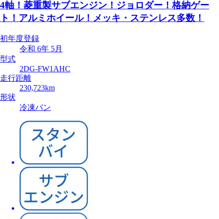
4軸！菱重製サブエンジン！ジョロダー！格納ゲー
ト！アルミホイール！メッキ・ステンレス多数！
初年度登録
令和 6年 5月
型式
2DG-FW1AHC
走行距離
230,723km
形状
冷凍バン