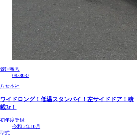
管理番号
0838037
八女本社
ワイドロング！低温スタンバイ！左サイドドア！積
載3t！
初年度登録
令和 2年10月
型式