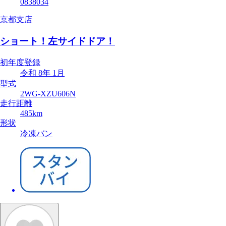
0838034
京都支店
ショート！左サイドドア！
初年度登録
令和 8年 1月
型式
2WG-XZU606N
走行距離
485km
形状
冷凍バン