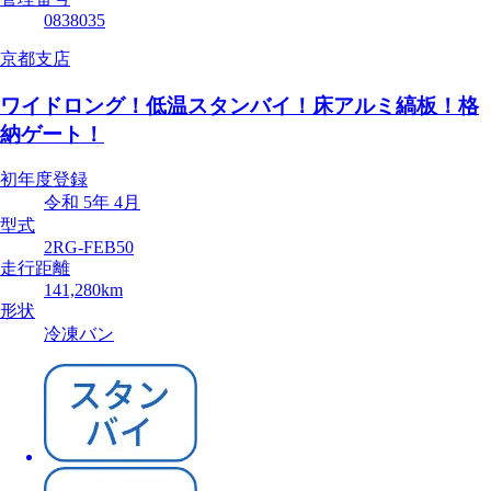
0838035
京都支店
ワイドロング！低温スタンバイ！床アルミ縞板！格
納ゲート！
初年度登録
令和 5年 4月
型式
2RG-FEB50
走行距離
141,280km
形状
冷凍バン