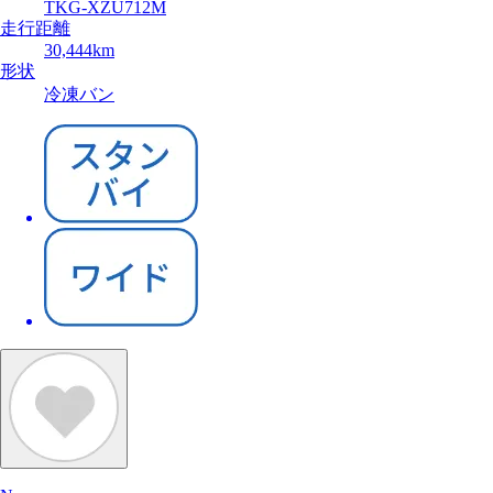
TKG-XZU712M
走行距離
30,444km
形状
冷凍バン