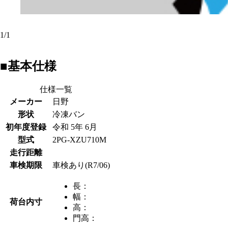
1
/
1
■基本仕様
仕様一覧
メーカー
日野
形状
冷凍バン
初年度登録
令和 5年 6月
型式
2PG-XZU710M
走行距離
車検期限
車検あり(R7/06)
長：
幅：
荷台内寸
高：
門高：