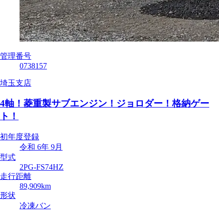
管理番号
0738157
埼玉支店
4軸！菱重製サブエンジン！ジョロダー！格納ゲー
ト！
初年度登録
令和 6年 9月
型式
2PG-FS74HZ
走行距離
89,909km
形状
冷凍バン