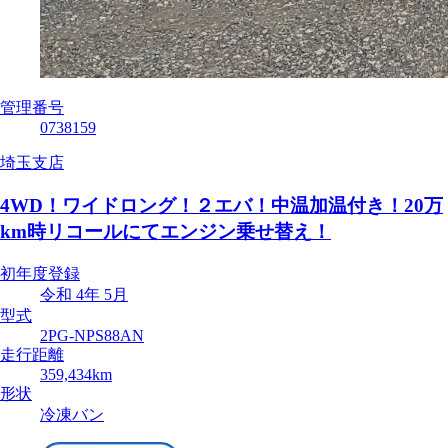
管理番号
0738159
埼玉支店
4WD！ワイドロング！２エバ！中温加温付き！20万
km時リコールにてエンジン乗せ替え！
初年度登録
令和 4年 5月
型式
2PG-NPS88AN
走行距離
359,434km
形状
冷凍バン