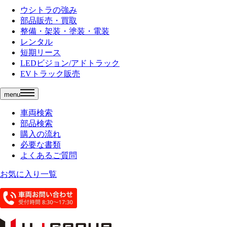
ウシトラの強み
部品販売・買取
整備・架装・塗装・電装
レンタル
短期リース
LEDビジョン/アドトラック
EVトラック販売
menu
車両検索
部品検索
購入の流れ
必要な書類
よくあるご質問
お気に入り一覧