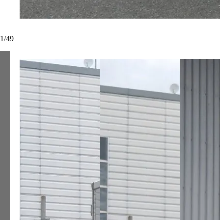
1
/
49